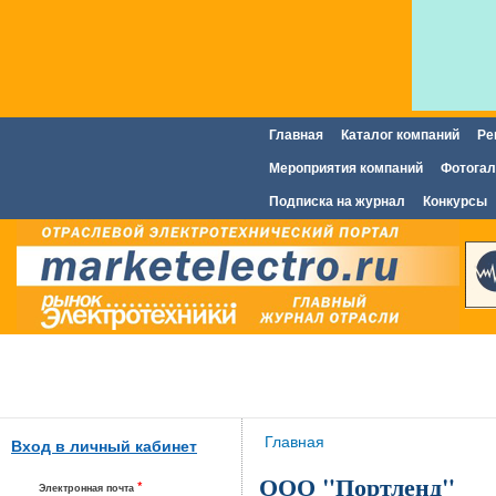
Главная
Каталог компаний
Ре
Главное меню
Мероприятия компаний
Фотогал
Подписка на журнал
Конкурсы
Вы здесь
Главная
Вход в личный кабинет
ООО "Портленд"
*
Электронная почта