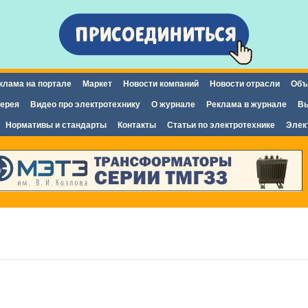
Перейти к
основному
содержанию
клама на портале
Маркет
Новости компаний
Новости отрасли
Объ
ерея
Видео про электротехнику
О журнале
Реклама в журнале
Вы
Нормативы и стандарты
Контакты
Статьи по электротехнике
Элек