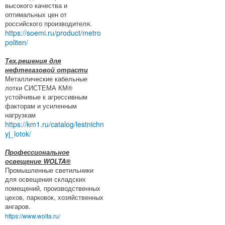
высокого качества и
оптимальных цен от
российского производителя.
https://soemi.ru/product/metro
politen/
Тех.решения для
нефтегазовой отрасти
Металлические кабельные
лотки СИСТЕМА КМ®
устойчивые к агрессивным
факторам и усиленным
нагрузкам
https://km1.ru/catalog/lestnichn
yj_lotok/
Профессиональное
освещение WOLTA®
Промышленные светильники
для освещения складских
помещений, производственных
цехов, парковок, хозяйственных
ангаров.
https://www.wolta.ru/