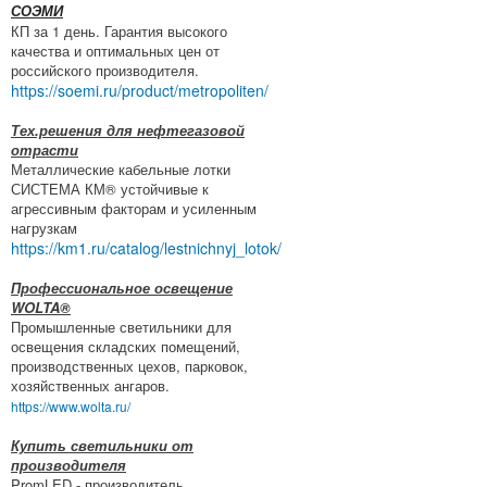
СОЭМИ
КП за 1 день. Гарантия высокого
качества и оптимальных цен от
российского производителя.
https://soemi.ru/product/metropoliten/
Тех.решения для нефтегазовой
отрасти
Металлические кабельные лотки
СИСТЕМА КМ® устойчивые к
агрессивным факторам и усиленным
нагрузкам
https://km1.ru/catalog/lestnichnyj_lotok/
Профессиональное освещение
WOLTA®
Промышленные светильники для
освещения складских помещений,
производственных цехов, парковок,
хозяйственных ангаров.
https://www.wolta.ru/
Купить светильники от
производителя
PromLED - производитель