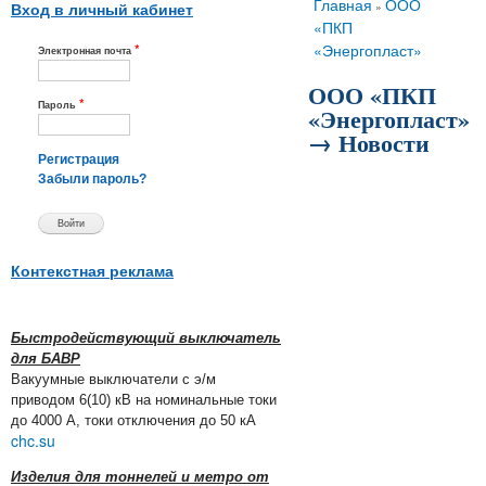
Вы здесь
Главная
ООО
»
Вход в личный кабинет
«ПКП
*
«Энергопласт»
Электронная почта
ООО «ПКП
*
Пароль
«Энергопласт»
→ Новости
Регистрация
Забыли пароль?
Контекстная реклама
Быстродействующий выключатель
для БАВР
Вакуумные выключатели с э/м
приводом 6(10) кВ на номинальные токи
до 4000 А, токи отключения до 50 кА
chc.su
Изделия для тоннелей и метро от