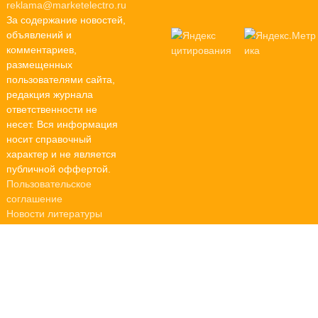
reklama@marketelectro.ru
За содержание новостей,
объявлений и
комментариев,
размещенных
пользователями сайта,
редакция журнала
ответственности не
несет. Вся информация
носит справочный
характер и не является
публичной оффертой.
Пользовательское
соглашение
Новости литературы