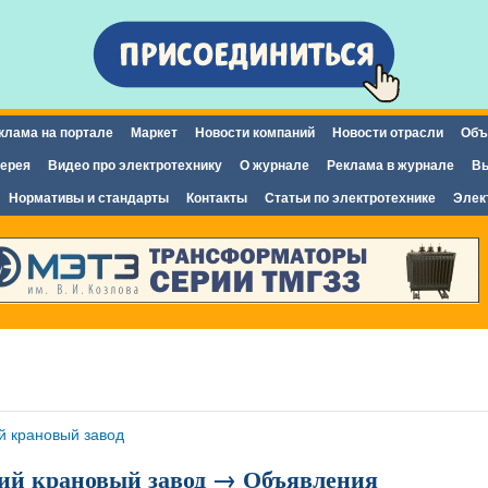
Перейти к
основному
содержанию
клама на портале
Маркет
Новости компаний
Новости отрасли
Объ
ерея
Видео про электротехнику
О журнале
Реклама в журнале
Вы
Нормативы и стандарты
Контакты
Статьи по электротехнике
Элек
й крановый завод
ий крановый завод → Объявления