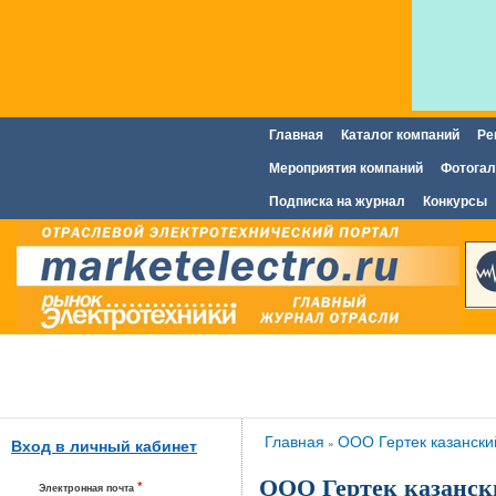
Главная
Каталог компаний
Ре
Главное меню
Мероприятия компаний
Фотогал
Подписка на журнал
Конкурсы
Вы здесь
Главная
ООО Гертек казански
»
Вход в личный кабинет
ООО Гертек казанск
*
Электронная почта