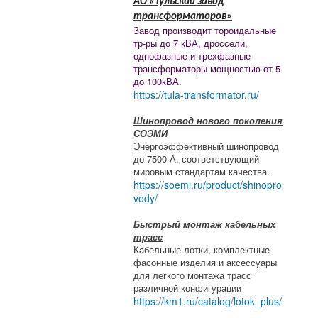
АО «Тульский завод
трансформаторов»
Завод производит тороидальные
тр-ры до 7 кВА, дроссели,
однофазные и трехфазные
трансформаторы мощностью от 5
до 100кВА.
https://tula-transformator.ru/
Шинопровод нового поколения
СОЭМИ
Энергоэффективный шинопровод
до 7500 А, соответствующий
мировым стандартам качества.
https://soemi.ru/product/shinopro
vody/
Быстрый монтаж кабельных
трасс
Кабельные лотки, комплектные
фасонные изделия и аксессуары
для легкого монтажа трасс
различной конфигурации
https://km1.ru/catalog/lotok_plus/