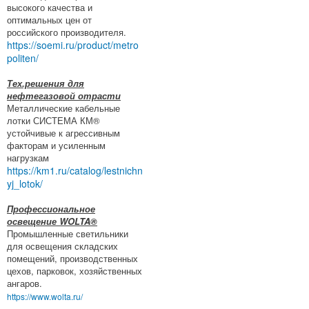
высокого качества и
оптимальных цен от
российского производителя.
https://soemi.ru/product/metro
politen/
Тех.решения для
нефтегазовой отрасти
Металлические кабельные
лотки СИСТЕМА КМ®
устойчивые к агрессивным
факторам и усиленным
нагрузкам
https://km1.ru/catalog/lestnichn
yj_lotok/
Профессиональное
освещение WOLTA®
Промышленные светильники
для освещения складских
помещений, производственных
цехов, парковок, хозяйственных
ангаров.
https://www.wolta.ru/