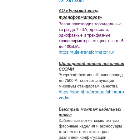
7813413840
АО «Тульский завод
трансформаторов»
Завод производит тороидальные
тр-ры до 7 кВА, дроссели,
однофазные и трехфазные
трансформаторы мощностью от 5
до 100кВА.
https://tula-transformator.ru/
Шинопровод нового поколения
СОЭМИ
Энергоэффективный шинопровод
до 7500 А, соответствующий
мировым стандартам качества.
https://soemi.ru/product/shinopro
vody/
Быстрый монтаж кабельных
трасс
Кабельные лотки, комплектные
фасонные изделия и аксессуары
для легкого монтажа трасс
различной конфигурации