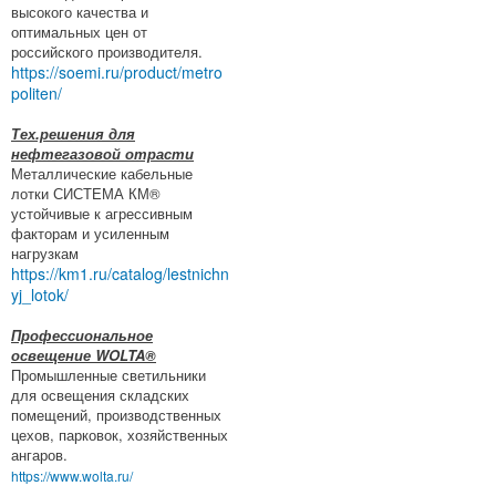
высокого качества и
оптимальных цен от
российского производителя.
https://soemi.ru/product/metro
politen/
Тех.решения для
нефтегазовой отрасти
Металлические кабельные
лотки СИСТЕМА КМ®
устойчивые к агрессивным
факторам и усиленным
нагрузкам
https://km1.ru/catalog/lestnichn
yj_lotok/
Профессиональное
освещение WOLTA®
Промышленные светильники
для освещения складских
помещений, производственных
цехов, парковок, хозяйственных
ангаров.
https://www.wolta.ru/