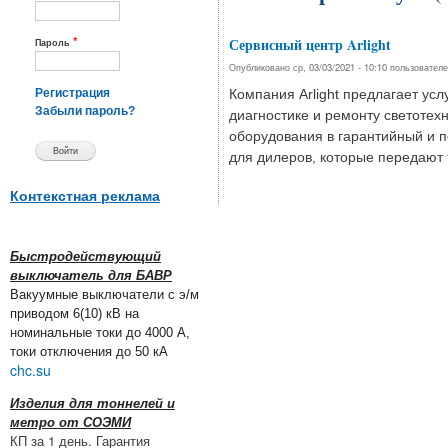
*
Сервисный центр Arlight
Пароль
Опубликовано ср, 03/03/2021 - 10:10 пользовател
Компания Arlight предлагает усл
Регистрация
Забыли пароль?
диагностике и ремонту светотех
оборудования в гарантийный и 
для дилеров, которые передают 
Контекстная реклама
Быстродействующий
выключатель для БАВР
Вакуумные выключатели с э/м
приводом 6(10) кВ на
номинальные токи до 4000 А,
токи отключения до 50 кА
chc.su
Изделия для тоннелей и
метро от СОЭМИ
КП за 1 день. Гарантия