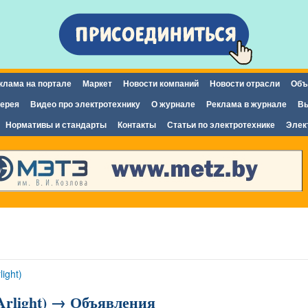
Перейти к
основному
содержанию
клама на портале
Маркет
Новости компаний
Новости отрасли
Объ
ерея
Видео про электротехнику
О журнале
Реклама в журнале
Вы
Нормативы и стандарты
Контакты
Статьи по электротехнике
Элек
ight)
Arlight) → Объявления