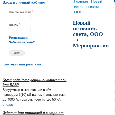
Вы здесь
Главная
Новый
»
Вход в личный кабинет
источник света,
*
ООО
Электронная почта
Новый
*
Пароль
источник
света, ООО
→
Регистрация
Забыли пароль?
Мероприятия
Контекстная реклама
Быстродействующий выключатель
для БАВР
Вакуумные выключатели с э/м
приводом 6(10) кВ на номинальные токи
до 4000 А, токи отключения до 50 кА
chc.su
Изделия для тоннелей и метро от