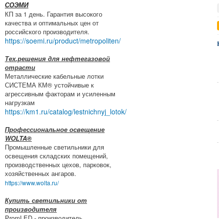
СОЭМИ
КП за 1 день. Гарантия высокого
качества и оптимальных цен от
российского производителя.
https://soemi.ru/product/metropoliten/
Тех.решения для нефтегазовой
отрасти
Металлические кабельные лотки
СИСТЕМА КМ® устойчивые к
агрессивным факторам и усиленным
нагрузкам
https://km1.ru/catalog/lestnichnyj_lotok/
Профессиональное освещение
WOLTA®
Промышленные светильники для
освещения складских помещений,
производственных цехов, парковок,
хозяйственных ангаров.
https://www.wolta.ru/
Купить светильники от
производителя
PromLED - производитель