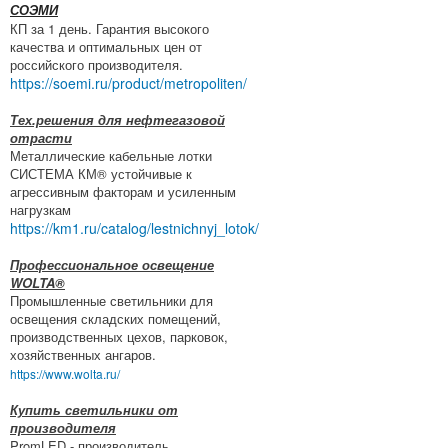
СОЭМИ
КП за 1 день. Гарантия высокого
качества и оптимальных цен от
российского производителя.
https://soemi.ru/product/metropoliten/
Тех.решения для нефтегазовой
отрасти
Металлические кабельные лотки
СИСТЕМА КМ® устойчивые к
агрессивным факторам и усиленным
нагрузкам
https://km1.ru/catalog/lestnichnyj_lotok/
Профессиональное освещение
WOLTA®
Промышленные светильники для
освещения складских помещений,
производственных цехов, парковок,
хозяйственных ангаров.
https://www.wolta.ru/
Купить светильники от
производителя
PromLED - производитель