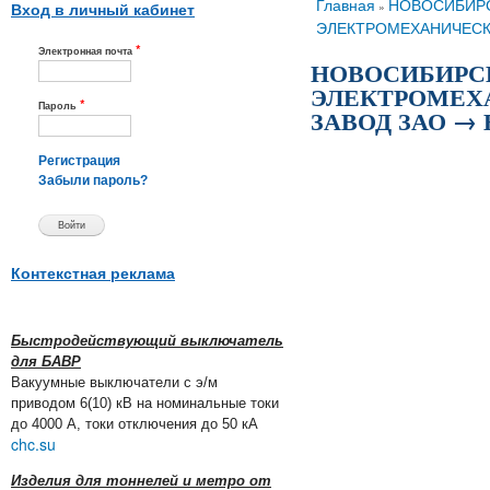
Вы здесь
Главная
НОВОСИБИР
»
Вход в личный кабинет
ЭЛЕКТРОМЕХАНИЧЕСК
*
Электронная почта
НОВОСИБИРС
ЭЛЕКТРОМЕХ
*
Пароль
ЗАВОД ЗАО → 
Регистрация
Забыли пароль?
Контекстная реклама
Быстродействующий выключатель
для БАВР
Вакуумные выключатели с э/м
приводом 6(10) кВ на номинальные токи
до 4000 А, токи отключения до 50 кА
chc.su
Изделия для тоннелей и метро от