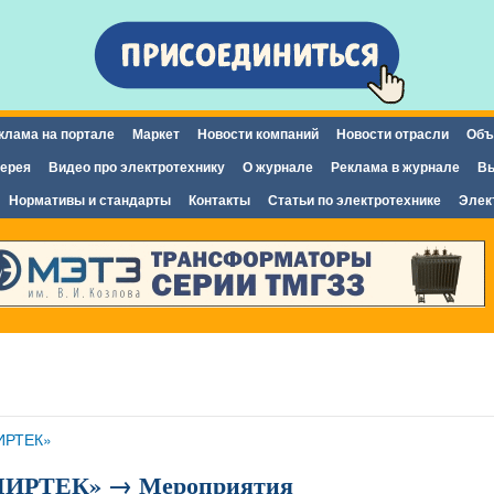
Перейти к
основному
содержанию
клама на портале
Маркет
Новости компаний
Новости отрасли
Объ
ерея
Видео про электротехнику
О журнале
Реклама в журнале
Вы
Нормативы и стандарты
Контакты
Статьи по электротехнике
Элек
ИРТЕК»
«МИРТЕК» → Мероприятия