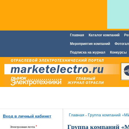
Главная
Каталог компаний
Ре
Главное меню
Мероприятия компаний
Фотогал
Подписка на журнал
Конкурсы
Вы здесь
Главная
Группа компаний «М
»
Вход в личный кабинет
Группа компаний 
*
Электронная почта