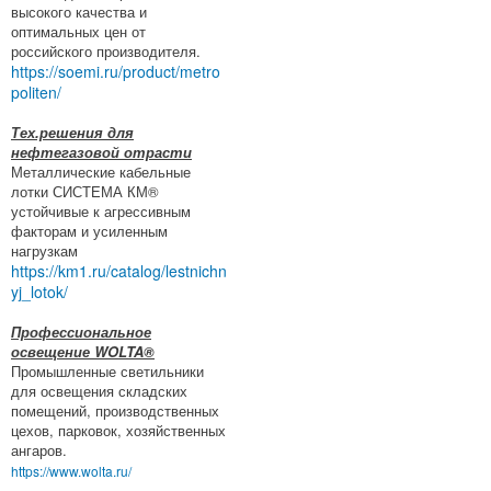
высокого качества и
оптимальных цен от
российского производителя.
https://soemi.ru/product/metro
politen/
Тех.решения для
нефтегазовой отрасти
Металлические кабельные
лотки СИСТЕМА КМ®
устойчивые к агрессивным
факторам и усиленным
нагрузкам
https://km1.ru/catalog/lestnichn
yj_lotok/
Профессиональное
освещение WOLTA®
Промышленные светильники
для освещения складских
помещений, производственных
цехов, парковок, хозяйственных
ангаров.
https://www.wolta.ru/