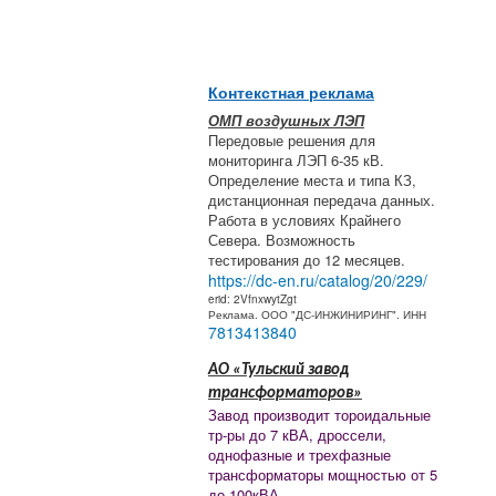
Контекстная реклама
ОМП воздушных ЛЭП
Передовые решения для
мониторинга ЛЭП 6-35 кВ.
Определение места и типа КЗ,
дистанционная передача данных.
Работа в условиях Крайнего
Севера. Возможность
тестирования до 12 месяцев.
https://dc-en.ru/catalog/20/229/
erid: 2VfnxwytZgt
Реклама. ООО "ДС-ИНЖИНИРИНГ". ИНН
7813413840
АО «Тульский завод
трансформаторов»
Завод производит тороидальные
тр-ры до 7 кВА, дроссели,
однофазные и трехфазные
трансформаторы мощностью от 5
до 100кВА.