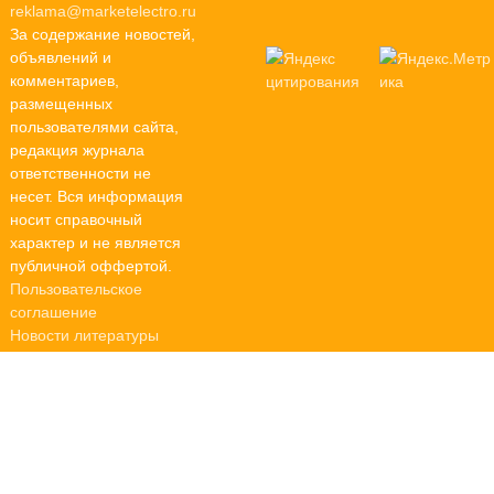
reklama@marketelectro.ru
За содержание новостей,
объявлений и
комментариев,
размещенных
пользователями сайта,
редакция журнала
ответственности не
несет. Вся информация
носит справочный
характер и не является
публичной оффертой.
Пользовательское
соглашение
Новости литературы