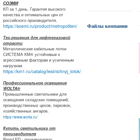
СОЭМИ
КП за 1 день. Гарантия высокого
качества и оптимальных цен от
российского производителя.
Файлы компании
https://soemi.ru/product/metropoliten/
Тех.решения для нефтегазовой
отрасти
Металлические кабельные лотки
СИСТЕМА КМ® устойчивые к
агрессивным факторам и усиленным
нагрузкам
https://km1.ru/catalog/lestnichnyj_lotok/
Профессиональное освещение
WOLTA®
Промышленные светильники для
освещения складских помещений,
производственных цехов, парковок,
хозяйственных ангаров.
https://www.wolta.ru/
Купить светильники от
производителя
PromLED - производитель