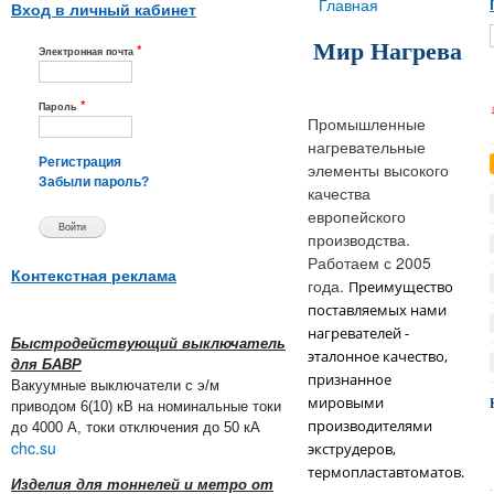
Вы здесь
Главная
Вход в личный кабинет
Мир Нагрева
*
Электронная почта
*
Пароль
Промышленные
нагревательные
Регистрация
элементы высокого
Забыли пароль?
качества
европейского
производства.
Работаем с 2005
Контекстная реклама
года.
Преимущество
поставляемых нами
нагревателей -
Быстродействующий выключатель
эталонное качество,
для БАВР
признанное
Вакуумные выключатели с э/м
мировыми
приводом 6(10) кВ на номинальные токи
производителями
до 4000 А, токи отключения до 50 кА
chc.su
экструдеров,
термопластавтоматов.
Изделия для тоннелей и метро от