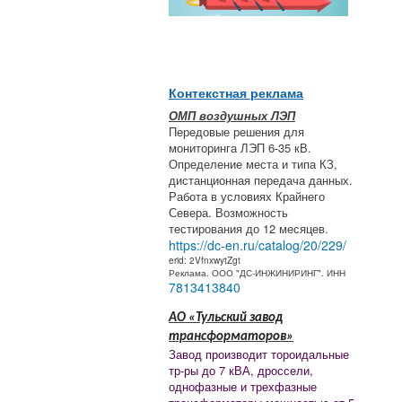
Контекстная реклама
ОМП воздушных ЛЭП
Передовые решения для
мониторинга ЛЭП 6-35 кВ.
Определение места и типа КЗ,
дистанционная передача данных.
Работа в условиях Крайнего
Севера. Возможность
тестирования до 12 месяцев.
https://dc-en.ru/catalog/20/229/
erid: 2VfnxwytZgt
Реклама. ООО "ДС-ИНЖИНИРИНГ". ИНН
7813413840
АО «Тульский завод
трансформаторов»
Завод производит тороидальные
тр-ры до 7 кВА, дроссели,
однофазные и трехфазные