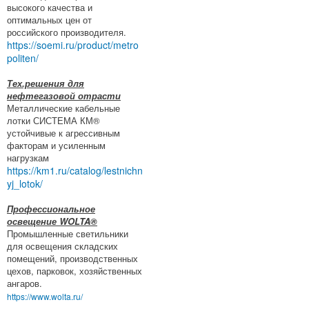
высокого качества и
оптимальных цен от
российского производителя.
https://soemi.ru/product/metro
politen/
Тех.решения для
нефтегазовой отрасти
Металлические кабельные
лотки СИСТЕМА КМ®
устойчивые к агрессивным
факторам и усиленным
нагрузкам
https://km1.ru/catalog/lestnichn
yj_lotok/
Профессиональное
освещение WOLTA®
Промышленные светильники
для освещения складских
помещений, производственных
цехов, парковок, хозяйственных
ангаров.
https://www.wolta.ru/