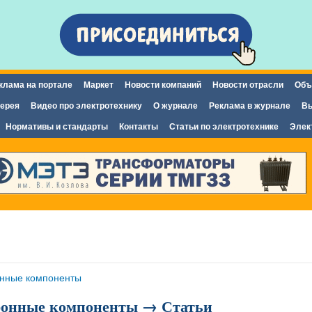
Перейти к
основному
содержанию
клама на портале
Маркет
Новости компаний
Новости отрасли
Объ
ерея
Видео про электротехнику
О журнале
Реклама в журнале
Вы
Нормативы и стандарты
Контакты
Статьи по электротехнике
Элек
онные компоненты
ронные компоненты → Статьи