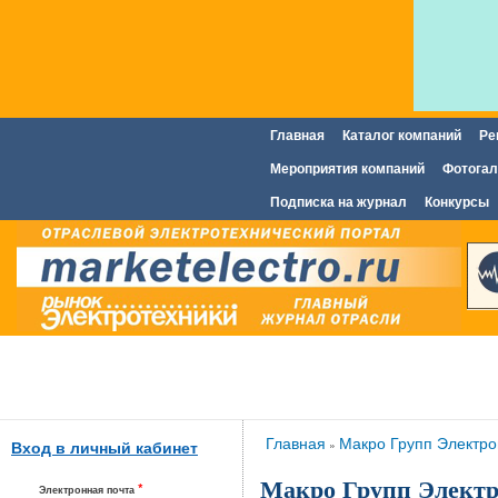
Главная
Каталог компаний
Ре
Главное меню
Мероприятия компаний
Фотогал
Подписка на журнал
Конкурсы
Вы здесь
Главная
Макро Групп Электр
»
Вход в личный кабинет
Макро Групп Элект
*
Электронная почта