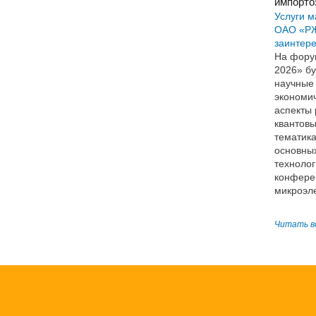
импорто
Услуги м
ОАО «РЖ
заинтер
На фору
2026» бу
научные 
экономи
аспекты 
квантовы
тематика
основны
технолог
конфере
микроэл
Читать в