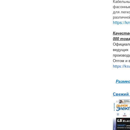
Кабельны
фасонные
для легк
различно
https://k
Качество
000 тов
Официаль
ведущих 
производ
Оптом и в
https://ks
Разме
Свежий