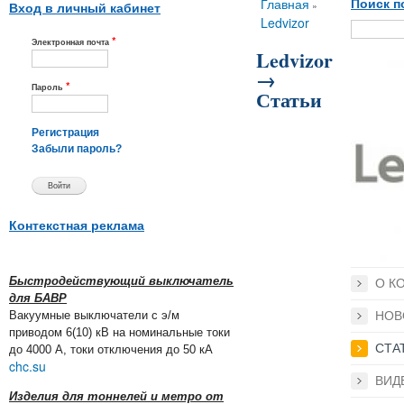
Вы здесь
Главная
Поиск п
»
Вход в личный кабинет
Ledvizor
*
Электронная почта
Ledvizor
→
*
Пароль
Статьи
Регистрация
Забыли пароль?
Контекстная реклама
Быстродействующий выключатель
О К
для БАВР
Вакуумные выключатели с э/м
НОВ
приводом 6(10) кВ на номинальные токи
СТА
до 4000 А, токи отключения до 50 кА
chc.su
ВИД
Изделия для тоннелей и метро от