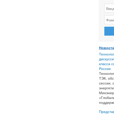
Новости
Техноло
дискусси
класса с
России
Технолог
ТЭК, обс
сессии, 
энергети
Минэнер
«Глобал
поддержк
Представ