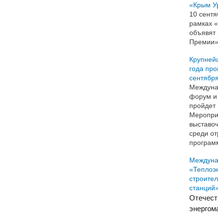
«Крым У
10 сент
рамках 
объявят
Премии»
Крупней
года про
сентября
Междуна
форум и 
пройдет 
Меропри
выставо
среди о
програм
Междуна
«Теплоэн
строител
станций
Отечест
энергом