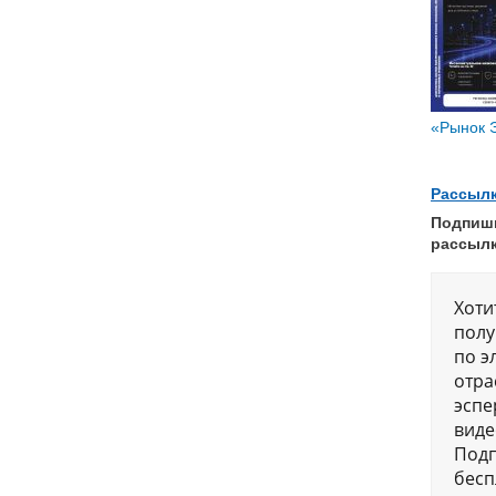
«Рынок Э
Рассыл
Подпиши
рассылк
Хоти
полу
по э
отра
эспе
виде
Подп
бесп