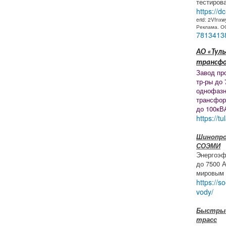
тестиров
https://d
erid: 2Vfnxw
Реклама. 
7813413
АО «Туль
трансф
Завод пр
тр-ры до 
однофазн
трансфор
до 100кВ
https://tu
Шинопро
СОЭМИ
Энергоэф
до 7500 
мировым 
https://s
vody/
Быстрый
трасс