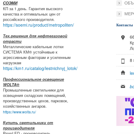
ОБЪ
СОЭМИ
КП за 1 день. Гарантия высокого
качества и оптимальных цен от
МЕР
российского производителя.
https://soemi.ru/product/metropoliten/
Контакты
Тех.решения для нефтегазовой
66
отрасти
Кр
Металлические кабельные лотки
Л
СИСТЕМА КМ® устойчивые к
агрессивным факторам и усиленным
8
нагрузкам
https://km1.ru/catalog/lestnichnyj_lotok/
le
Профессиональное освещение
WOLTA®
bo
Промышленные светильники для
освещения складских помещений,
производственных цехов, парковок,
хозяйственных ангаров.
https://www.wolta.ru/
Купить светильники от
производителя
PromLED - производитель