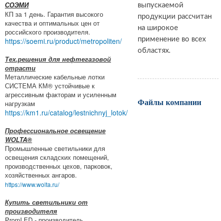
СОЭМИ
выпускаемой
КП за 1 день. Гарантия высокого
продукции рассчитан
качества и оптимальных цен от
на широкое
российского производителя.
применение во всех
https://soemi.ru/product/metropoliten/
областях.
Тех.решения для нефтегазовой
отрасти
Металлические кабельные лотки
СИСТЕМА КМ® устойчивые к
агрессивным факторам и усиленным
Файлы компании
нагрузкам
https://km1.ru/catalog/lestnichnyj_lotok/
Профессиональное освещение
WOLTA®
Промышленные светильники для
освещения складских помещений,
производственных цехов, парковок,
хозяйственных ангаров.
https://www.wolta.ru/
Купить светильники от
производителя
PromLED - производитель