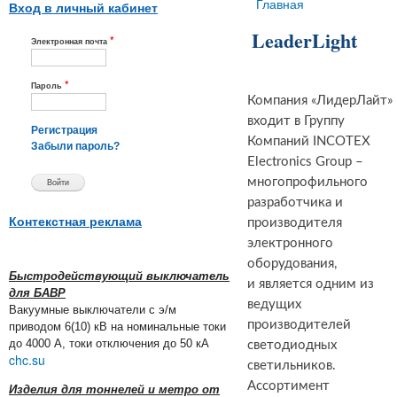
Вы здесь
Главная
Вход в личный кабинет
LeaderLight
*
Электронная почта
*
Пароль
Компания «ЛидерЛайт»
входит в Группу
Регистрация
Компаний INCOTEX
Забыли пароль?
Electronics Group –
многопрофильного
разработчика и
Контекстная реклама
производителя
электронного
оборудования,
Быстродействующий выключатель
и является одним из
для БАВР
ведущих
Вакуумные выключатели с э/м
производителей
приводом 6(10) кВ на номинальные токи
до 4000 А, токи отключения до 50 кА
светодиодных
chc.su
светильников.
Ассортимент
Изделия для тоннелей и метро от