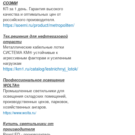
СОЭМИ
КП за 1 день. Гарантия высокого
качества и оптимальных цен от
российского производителя.
https://soemi.ru/product/metropoliten/
Тех.решения для нефтегазовой
отрасти
Металлические кабельные лотки
СИСТЕМА КМ® устойчивые к
агрессивным факторам и усиленным
нагрузкам
https://km1.ru/catalog/lestnichnyj_lotok/
Профессиональное освещение
WOLTA®
Промышленные светильники для
освещения складских помещений,
производственных цехов, парковок,
хозяйственных ангаров.
https://www.wolta.ru/
Купить светильники от
производителя
PromLED - производитель