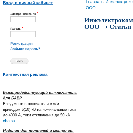
Вы здесь
Главная
Инжэлектроко
»
Вход в личный кабинет
ООО
*
Электронная почта
Инжэлектроком
ООО → Статьи
*
Пароль
Регистрация
Забыли пароль?
Контекстная реклама
Быстродействующий выключатель
для БАВР
Вакуумные выключатели с э/м
приводом 6(10) кВ на номинальные токи
до 4000 А, токи отключения до 50 кА
chc.su
Изделия для тоннелей и метро от