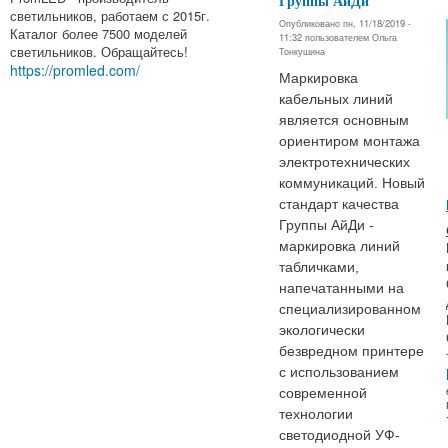
Группы АйДи
светильников, работаем с 2015г.
Опубликовано пн, 11/18/2019 -
Каталог более 7500 моделей
11:32 пользователем
Ольга
светильников. Обращайтесь!
Тонкушина
https://promled.com/
Маркировка
кабельных линий
является основным
ориентиром монтажа
электротехнических
коммуникаций. Новый
стандарт качества
Группы АйДи -
маркировка линий
табличками,
напечатанными на
специализированном
экологически
безвредном принтере
с использованием
современной
технологии
светодиодной УФ-