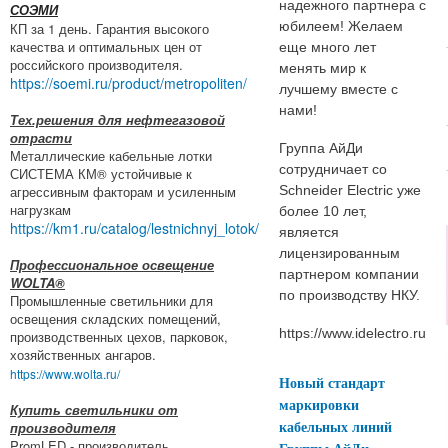
надежного партнера с
СОЭМИ
юбилеем! Желаем
КП за 1 день. Гарантия высокого
качества и оптимальных цен от
еще много лет
российского производителя.
менять мир к
https://soemi.ru/product/metropoliten/
лучшему вместе с
нами!
Тех.решения для нефтегазовой
отрасти
Группа АйДи
Металлические кабельные лотки
сотрудничает со
СИСТЕМА КМ® устойчивые к
агрессивным факторам и усиленным
Schneider Electric уже
нагрузкам
более 10 лет,
https://km1.ru/catalog/lestnichnyj_lotok/
является
лицензированным
Профессиональное освещение
партнером компании
WOLTA®
по производству НКУ.
Промышленные светильники для
освещения складских помещений,
https://www.idelectro.ru
производственных цехов, парковок,
хозяйственных ангаров.
https://www.wolta.ru/
Новый стандарт
маркировки
Купить светильники от
кабельных линий
производителя
PromLED - производитель