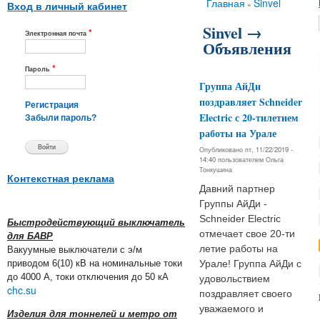
Вы здесь
Главная
Sinvel
»
Вход в личный кабинет
Sinvel →
*
Электронная почта
Объявления
*
Пароль
Группа АйДи
поздравляет Schneider
Регистрация
Electric с 20-тилетием
Забыли пароль?
работы на Урале
Опубликовано пт, 11/22/2019 -
14:40 пользователем
Ольга
Тонкушина
Контекстная реклама
Давний партнер
Группы АйДи -
Schneider Electric
Быстродействующий выключатель
отмечает свое 20-ти
для БАВР
летие работы на
Вакуумные выключатели с э/м
приводом 6(10) кВ на номинальные токи
Урале! Группа АйДи с
до 4000 А, токи отключения до 50 кА
удовольствием
chc.su
поздравляет своего
уважаемого и
Изделия для тоннелей и метро от