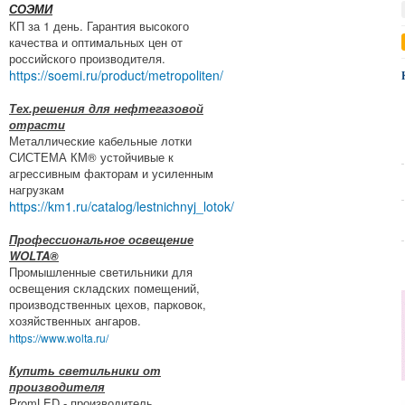
СОЭМИ
КП за 1 день. Гарантия высокого
качества и оптимальных цен от
российского производителя.
https://soemi.ru/product/metropoliten/
Тех.решения для нефтегазовой
отрасти
Металлические кабельные лотки
СИСТЕМА КМ® устойчивые к
агрессивным факторам и усиленным
нагрузкам
https://km1.ru/catalog/lestnichnyj_lotok/
Профессиональное освещение
WOLTA®
Промышленные светильники для
освещения складских помещений,
производственных цехов, парковок,
хозяйственных ангаров.
https://www.wolta.ru/
Купить светильники от
производителя
PromLED - производитель