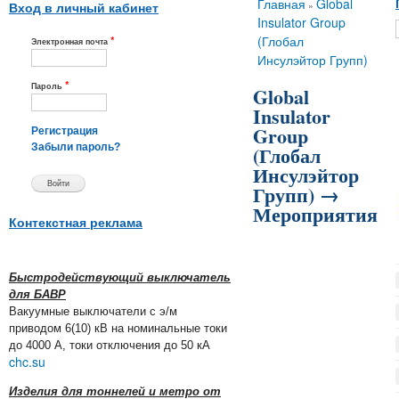
Вы здесь
Главная
Global
»
Вход в личный кабинет
Insulator Group
*
(Глобал
Электронная почта
Инсулэйтор Групп)
*
Пароль
Global
Insulator
Group
Регистрация
(Глобал
Забыли пароль?
Инсулэйтор
Групп) →
Мероприятия
Контекстная реклама
Быстродействующий выключатель
для БАВР
Вакуумные выключатели с э/м
приводом 6(10) кВ на номинальные токи
до 4000 А, токи отключения до 50 кА
chc.su
Изделия для тоннелей и метро от