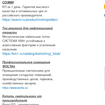
СОЭМИ
КП за 1 день. Гарантия высокого
качества и оптимальных цен от
российского производителя.
https://soemi.ru/product/metropoliten/
Тех.решения для нефтегазовой
отрасти
Металлические кабельные лотки
СИСТЕМА КМ® устойчивые к
агрессивным факторам и усиленным
нагрузкам
https://km1.ru/catalog/lestnichnyj_lotok/
Профессиональное освещение
WOLTA®
Промышленные светильники для
освещения складских помещений,
производственных цехов, парковок,
хозяйственных ангаров.
https://www.wolta.ru/
Купить светильники от
производителя
PromLED - производитель