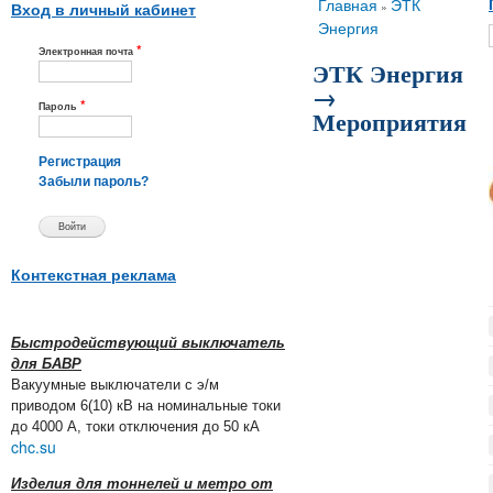
Вы здесь
Главная
ЭТК
»
Вход в личный кабинет
Энергия
*
Электронная почта
ЭТК Энергия
→
*
Пароль
Мероприятия
Регистрация
Забыли пароль?
Контекстная реклама
Быстродействующий выключатель
для БАВР
Вакуумные выключатели с э/м
приводом 6(10) кВ на номинальные токи
до 4000 А, токи отключения до 50 кА
chc.su
Изделия для тоннелей и метро от