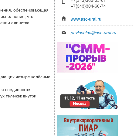
+7(343)304-60-74
ачения, обеспечивающая
 исполнения, что
www.asc-ural.ru
нении единства
pavlushina@asc-ural.ru
ащающих четыре колёсные
еля соединяются
ух тележек внутри