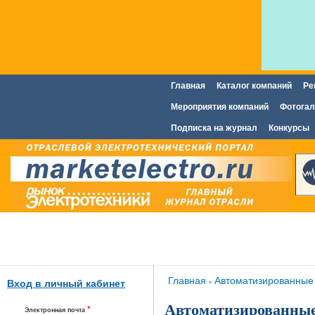
Главная
Каталог компаний
Ре
Главное меню
Мероприятия компаний
Фотогал
Подписка на журнал
Конкурсы
Вы здесь
Главная
Автоматизированные 
»
Вход в личный кабинет
Автоматизированные
*
Электронная почта