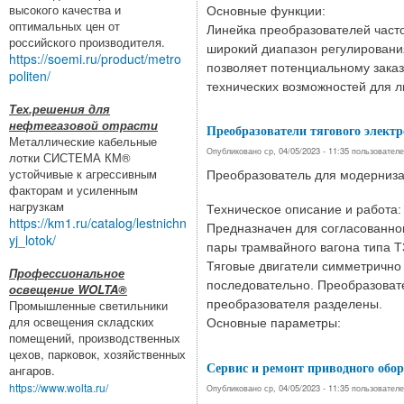
высокого качества и
Основные функции:
оптимальных цен от
Линейка преобразователей час
российского производителя.
широкий диапазон регулировани
https://soemi.ru/product/metro
позволяет потенциальному зака
politen/
технических возможностей для л
Тех.решения для
нефтегазовой отрасти
Преобразователи тягового электр
Металлические кабельные
Опубликовано ср, 04/05/2023 - 11:35 пользовател
лотки СИСТЕМА КМ®
устойчивые к агрессивным
Преобразователь для модерниза
факторам и усиленным
нагрузкам
Техническое описание и работа:
https://km1.ru/catalog/lestnichn
Предназначен для согласованно
yj_lotok/
пары трамвайного вагона типа 
Тяговые двигатели симметрично 
Профессиональное
последовательно. Преобразовате
освещение WOLTA®
преобразователя разделены.
Промышленные светильники
для освещения складских
Основные параметры:
помещений, производственных
цехов, парковок, хозяйственных
Сервис и ремонт приводного обо
ангаров.
https://www.wolta.ru/
Опубликовано ср, 04/05/2023 - 11:35 пользовател