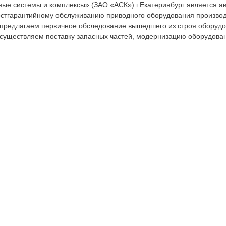
ые системы и комплексы» (ЗАО «АСК») г.Екатеринбург является а
остгарантийному обслуживанию приводного оборудования произво
ы предлагаем первичное обследование вышедшего из строя оборудов
Осуществляем поставку запасных частей, модернизацию оборудова