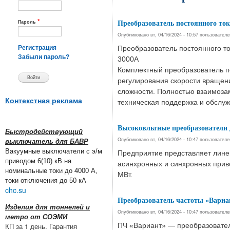
*
Преобразователь постоянного 
Пароль
Опубликовано вт, 04/16/2024 - 10:57 пользовател
Преобразователь постоянного т
Регистрация
Забыли пароль?
3000А
Комплектный преобразователь п
регулирования скорости вращен
сложности. Полностью взаимозам
Контекстная реклама
техническая поддержка и обслу
Высоковльтные преобразователи 
Быстродействующий
Опубликовано вт, 04/16/2024 - 10:47 пользовател
выключатель для БАВР
Вакуумные выключатели с э/м
Предприятие представляет лине
приводом 6(10) кВ на
асинхронных и синхронных прив
номинальные токи до 4000 А,
МВт.
токи отключения до 50 кА
chc.su
Преобразователь частоты «Вариа
Изделия для тоннелей и
Опубликовано вт, 04/16/2024 - 10:47 пользовател
метро от СОЭМИ
ПЧ «Вариант» — преобразователь
КП за 1 день. Гарантия