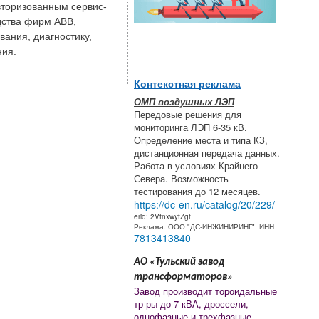
вторизованным сервис-
дства фирм АВВ,
ания, диагностику,
ния.
Контекстная реклама
ОМП воздушных ЛЭП
Передовые решения для
мониторинга ЛЭП 6-35 кВ.
Определение места и типа КЗ,
дистанционная передача данных.
Работа в условиях Крайнего
Севера. Возможность
тестирования до 12 месяцев.
https://dc-en.ru/catalog/20/229/
erid: 2VfnxwytZgt
Реклама. ООО "ДС-ИНЖИНИРИНГ". ИНН
7813413840
АО «Тульский завод
трансформаторов»
Завод производит тороидальные
тр-ры до 7 кВА, дроссели,
однофазные и трехфазные