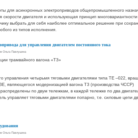
тоты для асинхронных электроприводов общепромышленного назн
я скорости двигателя и использующая принцип многовариантности
зчику выбрать для себя наиболее оптимальное решение при сохра
юбого из типов исполнения.
опривода для управления двигателем постоянного тока
ем
Ольга Павлушина
ции трамвайного вагона «Т3»
го управления четырьмя тяговыми двигателями типа ТЕ –022, вр
Т3Е, являющегося модернизацией вагона Т3 (производства ЧССР)
распределены по двум тележкам, в каждой тележке по два двигат
ль управляет тяговыми двигателями попарно, т.е. силовые цепи дв
рудования
ем
Ольга Павлушина