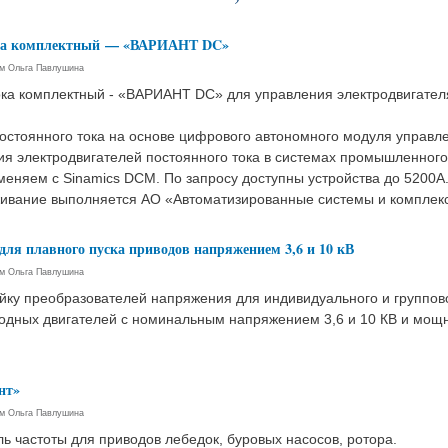
тока комплектный — «ВАРИАНТ DC»
ем
Ольга Павлушина
ока комплектный - «ВАРИАНТ DC» для управления электродвигател
остоянного тока на основе цифрового автономного модуля управл
ия электродвигателей постоянного тока в системах промышленног
еняем с Sinamics DCM. По запросу доступны устройства до 5200А.
живание выполняется АО «Автоматизированные системы и комплек
для плавного пуска приводов напряжением 3,6 и 10 кВ
ем
Ольга Павлушина
йку преобразователей напряжения для индивидуального и группово
одных двигателей с номинальным напряжением 3,6 и 10 КВ и мощно
нт»
ем
Ольга Павлушина
 частоты для приводов лебедок, буровых насосов, ротора.