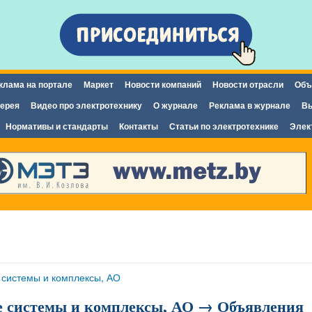
Перейти к
основному
содержанию
клама на портале
Маркет
Новости компаний
Новости отрасли
Объ
ерея
Видео про электротехнику
О журнале
Реклама в журнале
Вы
Нормативы и стандарты
Контакты
Статьи по электротехнике
Элек
системы и комплексы, АО
 системы и комплексы, АО → Объявления