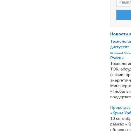
Новости 
Технологи
дискуссия
класса со
России
Технологи
ТЭК, обсу
сессии, о
энергетич
Минэнерго
«Глобальн
поддержке
Представь
«Крым Урб
10 сентяб
рамках «К
объявят п