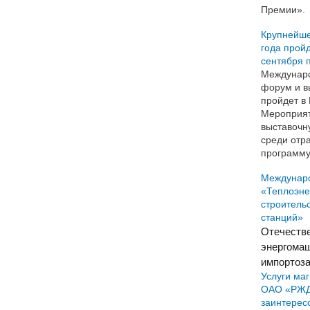
Премии».
Крупнейше
года пройд
сентября п
Междунар
форум и в
пройдет в 
Мероприят
выставочн
среди отр
программу
Междунар
«Теплоэне
строитель
станций»
Отечеств
энергома
импортоз
Услуги ма
ОАО «РЖД»
заинтерес