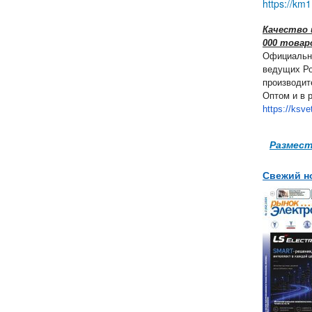
https://km1
Качество 
000 товар
Официальн
ведущих Ро
производит
Оптом и в р
https://ksve
Размест
Свежий н