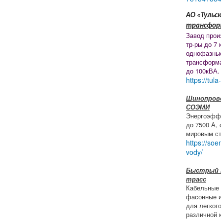
АО «Тульск
трансфор
Завод прои
тр-ры до 7 
однофазны
трансформ
до 100кВА.
https://tula
Шинопрово
СОЭМИ
Энергоэфф
до 7500 А,
мировым ст
https://soe
vody/
Быстрый 
трасс
Кабельные 
фасонные и
для легког
различной 