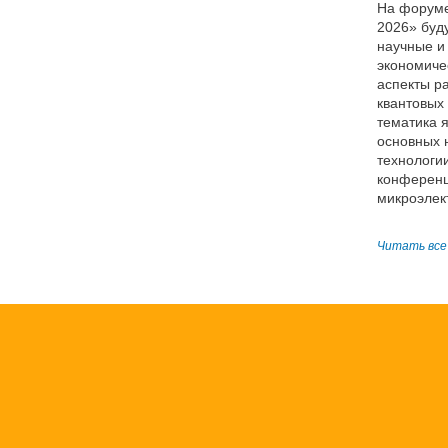
На форуме
2026» буду
научные и 
экономиче
аспекты р
квантовых
тематика 
основных 
технологи
конференц
микроэлек
Читать все