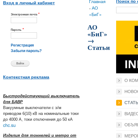
Вы здесь
Главная
Поиск по 
Вход в личный кабинет
АО
»
*
«БиГ»
Электронная почта
АО
*
Пароль
«БиГ»
→
Статьи
Регистрация
Забыли пароль?
Контекстная реклама
О КО
НОВО
Быстродействующий выключатель
для БАВР
СТАТ
Вакуумные выключатели с э/м
приводом 6(10) кВ на номинальные токи
ВИДЕ
до 4000 А, токи отключения до 50 кА
chc.su
ОБЪЯ
Изделия для тоннелей и метро от
МЕРО