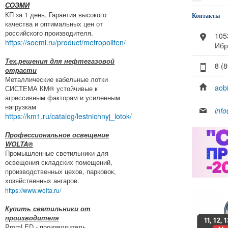
СОЭМИ
КП за 1 день. Гарантия высокого
Контакты
качества и оптимальных цен от
российского производителя.
105
https://soemi.ru/product/metropoliten/
Ибр
Тех.решения для нефтегазовой
8 (
отрасти
Металлические кабельные лотки
aobi
СИСТЕМА КМ® устойчивые к
агрессивным факторам и усиленным
нагрузкам
inf
https://km1.ru/catalog/lestnichnyj_lotok/
Профессиональное освещение
WOLTA®
Промышленные светильники для
освещения складских помещений,
производственных цехов, парковок,
хозяйственных ангаров.
https://www.wolta.ru/
Купить светильники от
производителя
PromLED - производитель