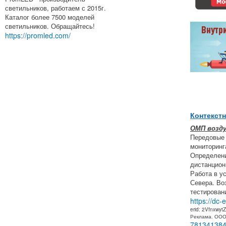
светильников, работаем с 2015г.
Каталог более 7500 моделей
светильников. Обращайтесь!
https://promled.com/
Контекст
ОМП возд
Передовые
мониторинг
Определени
дистанцион
Работа в у
Севера. Во
тестирован
https://dc-
erid: 2Vfnxwyt
Реклама. ОО
78134138