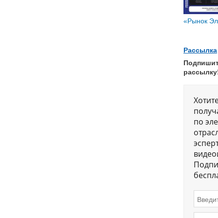
«Рынок Эле
Рассылка
Подпишит
рассылку
Хотит
получ
по эл
отрас
эсперт
видео
Подпи
беспл