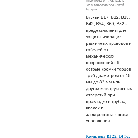
Опубликовано пт, 08/16/2013 -
13:19 пользователем
Сергей
Бухаров
Втулки В17, В22, В28,
В42, В54, В69, В82 -
предназначены для
защиты изоляции
различных проводов и
кабелей от
механических
повреждений oб
острые кромки торцов
труб диаметром oт 15
мм дo 82 мм или
дpугих конструктивных
отвеpстий при
прокладке в трубах,
вводах в
электрощиты, ящики
управления.
Комплект ВГ22, ВГ32,