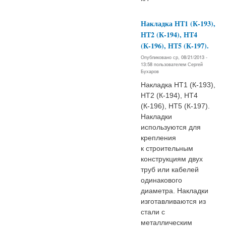
Накладка НТ1 (К-193),
НТ2 (К-194), НТ4
(К-196), НТ5 (К-197).
Опубликовано ср, 08/21/2013 -
13:58 пользователем
Сергей
Бухаров
Накладка НТ1 (К-193),
НТ2 (К-194), НТ4
(К-196), НТ5 (К-197).
Накладки
используются для
крепления
к строительным
конструкциям двух
труб или кабелей
одинакового
диаметра. Накладки
изготавливаются из
стали с
металлическим