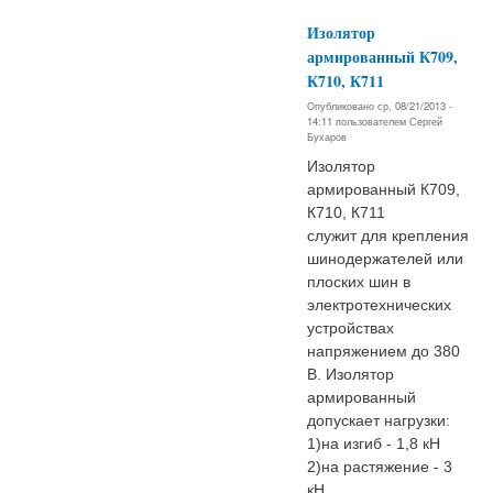
Изолятор
армированный К709,
К710, К711
Опубликовано ср, 08/21/2013 -
14:11 пользователем
Сергей
Бухаров
Изолятор
армированный К709,
К710, К711
служит для крепления
шинодержателей или
плоских шин в
электротехнических
устройствах
напряжением до 380
В. Изолятор
армированный
допускает нагрузки:
1)на изгиб - 1,8 кН
2)на растяжение - 3
кН