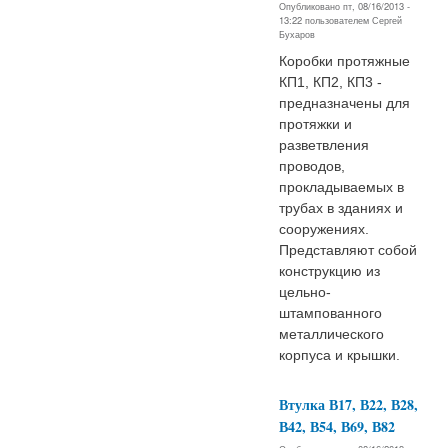
Опубликовано пт, 08/16/2013 -
13:22 пользователем
Сергей
Бухаров
Коробки протяжные
КП1, КП2, КП3 -
предназначены для
протяжки и
разветвления
проводов,
прокладываемых в
трубах в зданиях и
сооружениях.
Представляют собой
конструкцию из
цельно-
штампованного
металлического
корпуса и крышки.
Втулка В17, В22, В28,
В42, В54, В69, В82