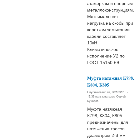
этажеркам и опорным
металлоконструкциям.
Максимальная
нагрузка на скобы при
коротком замыкании
кабеля составляет
10кН
Климатическое
исполнение У2 по
ГОСТ 15150-69.
Муфта натяжная К798,
К804, К805
Опубликовано пт, 08/16/2013 -
12:39 пользователем
Сергей
Бухаров
Муфта натяжная
К798, К804, К805
предназначены для
натяжения тросов
диаметром 2-8 мм