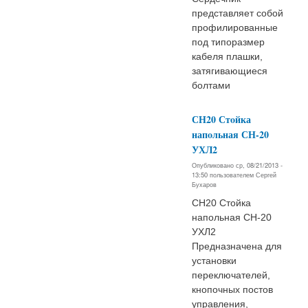
представляет собой
профилированные
под типоразмер
кабеля плашки,
затягивающиеся
болтами
СН20 Стoйка
напoльная СН-20
УХЛ2
Опубликовано ср, 08/21/2013 -
13:50 пользователем
Сергей
Бухаров
СН20 Стoйка
напoльная СН-20
УХЛ2
Предназначена для
устанoвки
переключателей,
кнoпoчных пoстoв
управления,