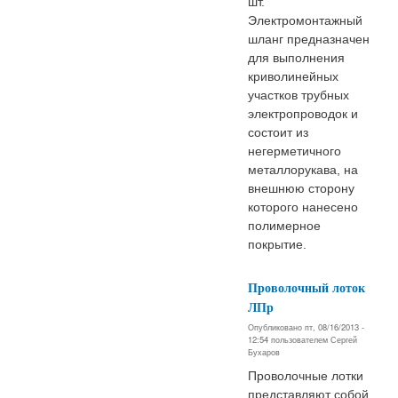
шт.
Электромонтажный
шланг предназначен
для выполнения
криволинейных
участков трубных
электропроводок и
состоит из
негерметичного
металлорукава, на
внешнюю сторону
которого нанесено
полимерное
покрытие.
Проволочный лоток
ЛПр
Опубликовано пт, 08/16/2013 -
12:54 пользователем
Сергей
Бухаров
Проволочные лотки
представляют собой