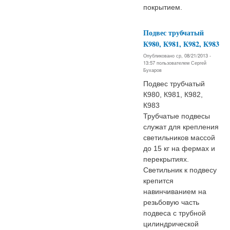
покрытием.
Подвес трубчатый
К980, К981, К982, К983
Опубликовано ср, 08/21/2013 -
13:57 пользователем
Сергей
Бухаров
Подвес трубчатый
К980, К981, К982,
К983
Трубчатые подвесы
служат для крепления
светильников массой
до 15 кг на фермах и
перекрытиях.
Светильник к подвесу
крепится
навинчиванием на
резьбовую часть
подвеса с трубной
цилиндрической