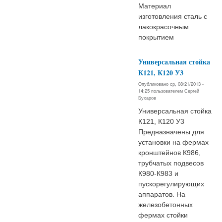
Материал
изготовления сталь с
лакокрасочным
покрытием
Универсальная стойка
К121, К120 У3
Опубликовано ср, 08/21/2013 -
14:25 пользователем
Сергей
Бухаров
Универсальная стойка
К121, К120 У3
Предназначены для
установки на фермах
кронштейнов К986,
трубчатых подвесов
К980-К983 и
пускорегулирующих
аппаратов. На
железобетонных
фермах стойки