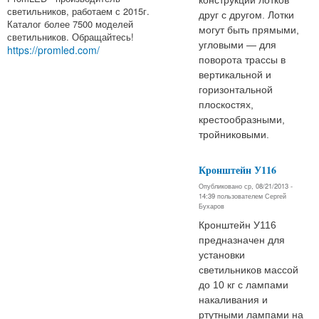
конструкций лотков
светильников, работаем с 2015г.
друг с другом. Лотки
Каталог более 7500 моделей
могут быть прямыми,
светильников. Обращайтесь!
угловыми — для
https://promled.com/
поворота трассы в
вертикальной и
горизонтальной
плоскостях,
крестообразными,
тройниковыми.
Кронштейн У116
Опубликовано ср, 08/21/2013 -
14:39 пользователем
Сергей
Бухаров
Кронштейн У116
предназначен для
установки
светильников массой
до 10 кг с лампами
накаливания и
ртутными лампами на