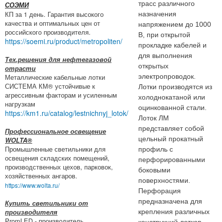
трасс различного
СОЭМИ
КП за 1 день. Гарантия высокого
назначения
качества и оптимальных цен от
напряжением до 1000
российского производителя.
В, при открытой
https://soemi.ru/product/metropoliten/
прокладке кабелей и
для выполнения
Тех.решения для нефтегазовой
открытых
отрасти
Металлические кабельные лотки
электропроводок.
СИСТЕМА КМ® устойчивые к
Лотки производятся из
агрессивным факторам и усиленным
холоднокатаной или
нагрузкам
оцинкованной стали.
https://km1.ru/catalog/lestnichnyj_lotok/
Лоток ЛМ
представляет собой
Профессиональное освещение
цельный прокатный
WOLTA®
Промышленные светильники для
профиль с
освещения складских помещений,
перфорированными
производственных цехов, парковок,
боковыми
хозяйственных ангаров.
поверхностями.
https://www.wolta.ru/
Перфорация
предназначена для
Купить светильники от
производителя
крепления различных
PromLED - производитель