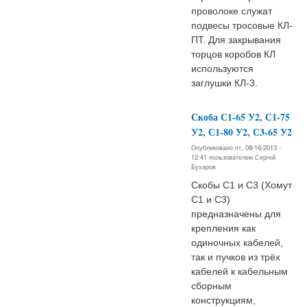
проволоке служат
подвесы тросовые КЛ-
ПТ. Для закрывания
торцов коробов КЛ
используются
заглушки КЛ-3.
Скоба С1-65 У2, С1-75
У2, С1-80 У2, С3-65 У2
Опубликовано пт, 08/16/2013 -
12:41 пользователем
Сергей
Бухаров
Скобы С1 и С3 (Хомут
С1 и С3)
предназначены для
крепления как
одиночных кабелей,
так и пучков из трёх
кабелей к кабельным
сборным
конструкциям,