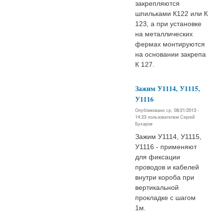
закрепляются
шпильками К122 или К
123, а при установке
на металлических
фермах монтируются
на основании закрепа
К 127.
Зажим У1114, У1115,
У1116
Опубликовано ср, 08/21/2013 -
14:23 пользователем
Сергей
Бухаров
Зажим У1114, У1115,
У1116 - применяют
для фиксации
проводов и кабелей
внутри короба при
вертикальной
прокладке с шагом
1м.