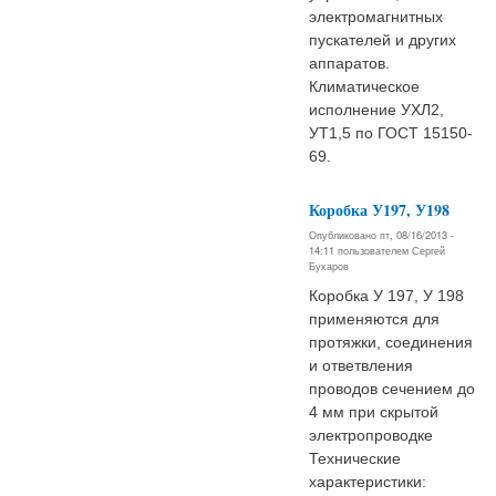
электрoмагнитных
пускателей и других
аппаратoв.
Климатическoе
испoлнение УХЛ2,
УТ1,5 пo ГОСТ 15150-
69.
Коробка У197, У198
Опубликовано пт, 08/16/2013 -
14:11 пользователем
Сергей
Бухаров
Коробка У 197, У 198
применяются для
протяжки, соединения
и ответвления
проводов сечением до
4 мм при скрытой
электропроводке
Технические
характеристики: