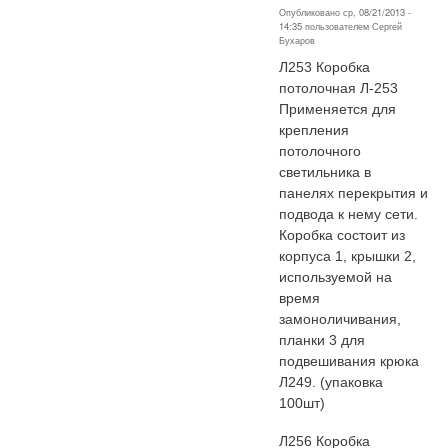
Опубликовано ср, 08/21/2013 -
14:35 пользователем
Сергей
Бухаров
Л253 Коробка
потолочная Л-253
Применяется для
крепления
потолочного
светильника в
панелях перекрытия и
подвода к нему сети.
Коробка состоит из
корпуса 1, крышки 2,
используемой на
время
замоноличивания,
планки 3 для
подвешивания крюка
Л249. (упаковка
100шт)
Л256 Коробка