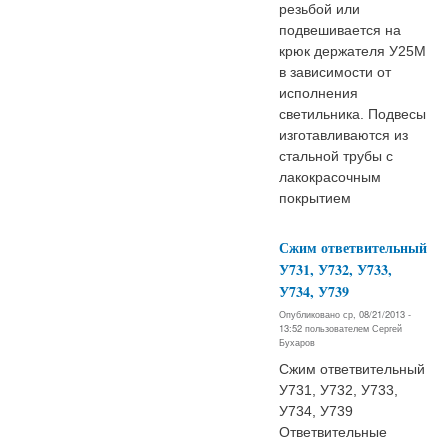
резьбой или
подвешивается на
крюк держателя У25М
в зависимости от
исполнения
светильника. Подвесы
изготавливаются из
стальной трубы с
лакокрасочным
покрытием
Сжим ответвительный
У731, У732, У733,
У734, У739
Опубликовано ср, 08/21/2013 -
13:52 пользователем
Сергей
Бухаров
Сжим ответвительный
У731, У732, У733,
У734, У739
Ответвительные