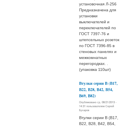
установочная Л-256
Предназначена для
установки
выключателей и
переключателей по
ГОСТ 7397-76 и
штепсельных розеток
по ГОСТ 7396-85 в
стеновых панелях и
межкомнатных
перегородках. .
(упаковка 110шт)
Втулки серии В (В17,
В22, В28, В42, В54,
В69, В82)
Опубликовано ср, 08/21/2013 -
14:31 пользователем
Сергей
Бухаров
Втулки серии В (В17,
В22, В28, В42, В54,