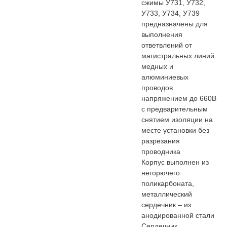
сжимы У731, У732,
У733, У734, У739
предназначены для
выполнения
ответвлений от
магистральных линий
медных и
алюминиевых
проводов
напряжением до 660В
с предварительным
снятием изоляции на
месте установки без
разрезания
проводника
Корпус выполнен из
негорючего
поликарбоната,
металлический
сердечник – из
анодированной стали
Сердечник