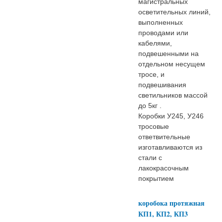
магистральных
осветительных линий,
выполненных
проводами или
кабелями,
подвешенными на
отдельном несущем
тросе, и
подвешивания
светильников массой
до 5кг .
Коробки У245, У246
тросовые
ответвительные
изготавливаются из
стали с
лакокрасочным
покрытием
коробока протяжная
КП1, КП2, КП3