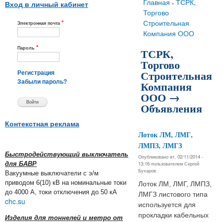
Вы здесь
Главная
ТСРК,
»
Вход в личный кабинет
Торгово
*
Строительная
Электронная почта
Компания ООО
*
Пароль
ТСРК,
Торгово
Строительная
Регистрация
Компания
Забыли пароль?
ООО →
Объявления
Контекстная реклама
Лоток ЛМ, ЛМГ,
ЛМПЗ, ЛМГЗ
Быстродействующий выключатель
Опубликовано вт, 02/11/2014 -
для БАВР
13:16 пользователем
Сергей
Бухаров
Вакуумные выключатели с э/м
приводом 6(10) кВ на номинальные токи
Лоток ЛМ, ЛМГ, ЛМПЗ,
до 4000 А, токи отключения до 50 кА
ЛМГЗ листового типа
chc.su
используется для
прокладки кабельных
Изделия для тоннелей и метро от