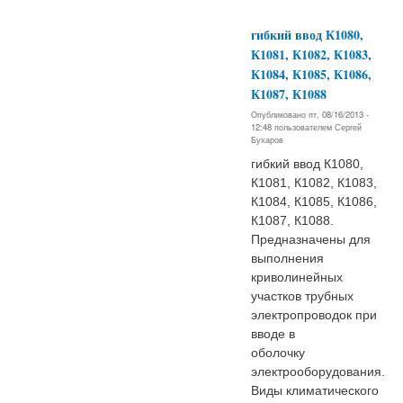
гибкий ввод К1080,
К1081, К1082, К1083,
К1084, К1085, К1086,
К1087, К1088
Опубликовано пт, 08/16/2013 -
12:48 пользователем
Сергей
Бухаров
гибкий ввод К1080,
К1081, К1082, К1083,
К1084, К1085, К1086,
К1087, К1088.
Предназначены для
выполнения
криволинейных
участков трубных
электропроводок при
вводе в
оболочку
электрооборудования.
Виды климатического