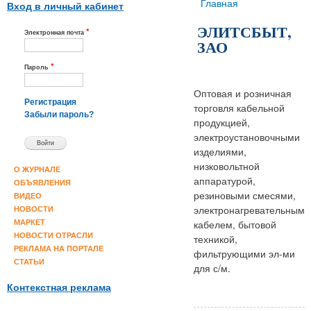
Вы здесь
Главная
Вход в личный кабинет
ЭЛИТСБЫТ,
*
Электронная почта
ЗАО
*
Пароль
Оптовая и розничная
Регистрация
торговля кабельной
Забыли пароль?
продукцией,
электроустановочными
изделиями,
низковольтной
О ЖУРНАЛЕ
аппаратурой,
ОБЪЯВЛЕНИЯ
резиновыми смесями,
ВИДЕО
электронагревательным
НОВОСТИ
кабелем, бытовой
МАРКЕТ
НОВОСТИ ОТРАСЛИ
техникой,
РЕКЛАМА НА ПОРТАЛЕ
фильтрующими эл-ми
СТАТЬИ
для с/м.
Контекстная реклама