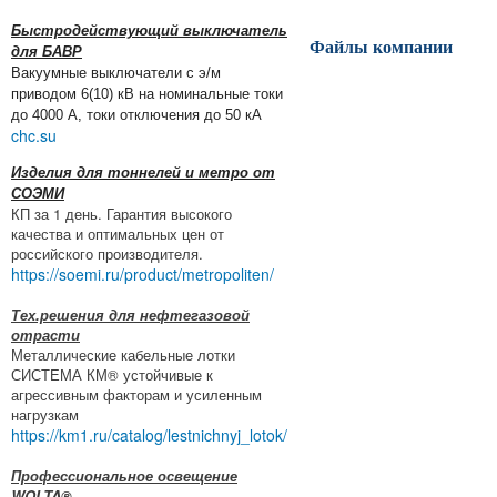
Быстродействующий выключатель
Файлы компании
для БАВР
Вакуумные выключатели с э/м
приводом 6(10) кВ на номинальные токи
до 4000 А, токи отключения до 50 кА
chc.su
Изделия для тоннелей и метро от
СОЭМИ
КП за 1 день. Гарантия высокого
качества и оптимальных цен от
российского производителя.
https://soemi.ru/product/metropoliten/
Тех.решения для нефтегазовой
отрасти
Металлические кабельные лотки
СИСТЕМА КМ® устойчивые к
агрессивным факторам и усиленным
нагрузкам
https://km1.ru/catalog/lestnichnyj_lotok/
Профессиональное освещение
WOLTA®