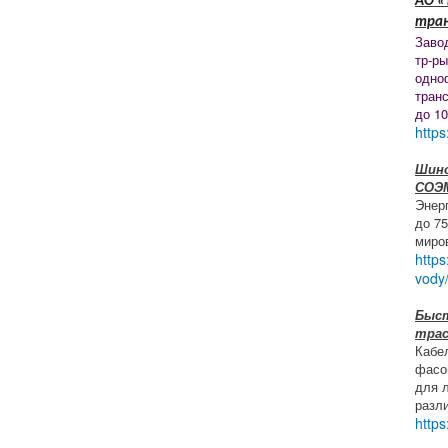
АО «
тра
Заво
тр-ры
одно
тран
до 1
https
Шино
СОЭ
Энер
до 7
миро
https
vody
Быс
трас
Кабе
фасо
для 
разл
https