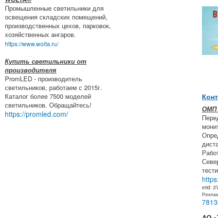
Промышленные светильники для
освещения складских помещений,
производственных цехов, парковок,
хозяйственных ангаров.
https://www.wolta.ru/
Купить светильники от
производителя
PromLED - производитель
светильников, работаем с 2015г.
Каталог более 7500 моделей
Конт
светильников. Обращайтесь!
ОМП
https://promled.com/
Пере
мони
Опре
дист
Рабо
Севе
тести
https
erid: 
Рекла
7813