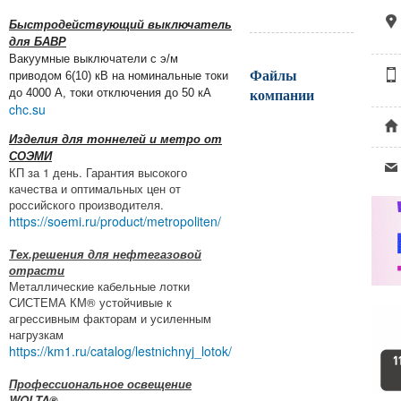
Быстродействующий выключатель
для БАВР
Вакуумные выключатели с э/м
Файлы
приводом 6(10) кВ на номинальные токи
компании
до 4000 А, токи отключения до 50 кА
chc.su
Изделия для тоннелей и метро от
СОЭМИ
КП за 1 день. Гарантия высокого
качества и оптимальных цен от
российского производителя.
https://soemi.ru/product/metropoliten/
Тех.решения для нефтегазовой
отрасти
Металлические кабельные лотки
СИСТЕМА КМ® устойчивые к
агрессивным факторам и усиленным
нагрузкам
https://km1.ru/catalog/lestnichnyj_lotok/
Профессиональное освещение
WOLTA®