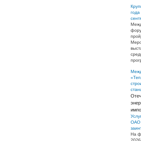
Круп
года
сент
Межд
фору
прой
Меро
выст
сред
прог
Меж
«Теп
стро
стан
Отеч
энер
импо
Услу
ОАО 
заин
На ф
2026