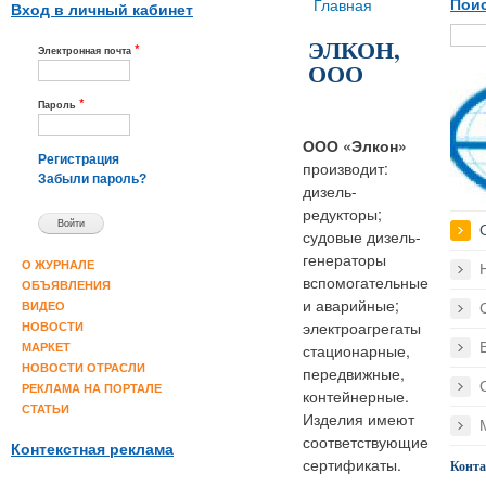
Вы здесь
Главная
Поис
Вход в личный кабинет
ЭЛКОН,
*
Электронная почта
ООО
*
Пароль
ООО «Элкон»
Регистрация
производит:
Забыли пароль?
дизель-
редукторы;
судовые дизель-
генераторы
О ЖУРНАЛЕ
вспомогательные
ОБЪЯВЛЕНИЯ
и аварийные;
ВИДЕО
электроагрегаты
НОВОСТИ
стационарные,
МАРКЕТ
НОВОСТИ ОТРАСЛИ
передвижные,
РЕКЛАМА НА ПОРТАЛЕ
контейнерные.
СТАТЬИ
Изделия имеют
соответствующие
Контекстная реклама
сертификаты.
Конт