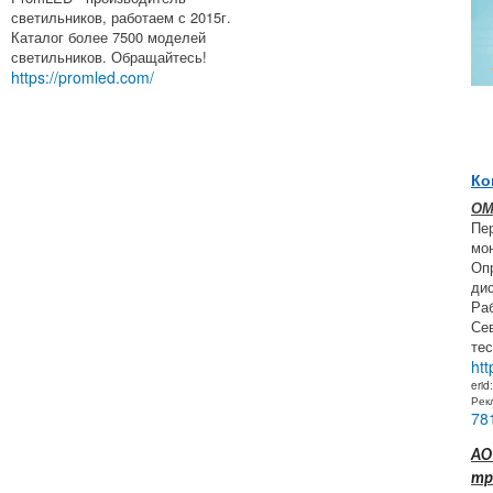
светильников, работаем с 2015г.
Каталог более 7500 моделей
светильников. Обращайтесь!
https://promled.com/
Ко
ОМ
Пе
мон
Оп
ди
Ра
Се
тес
htt
erid
Рек
78
АО
тр