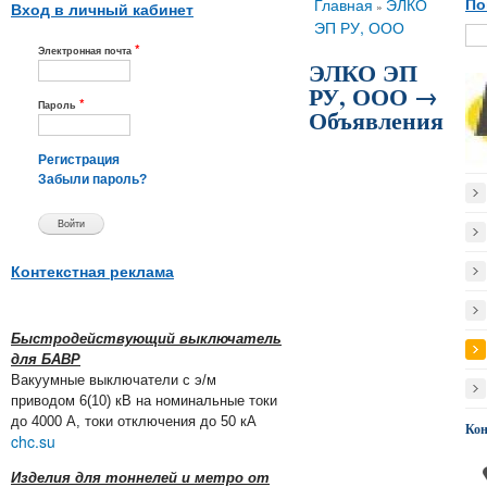
Вы здесь
Главная
ЭЛКО
По
»
Вход в личный кабинет
ЭП РУ, ООО
*
Электронная почта
ЭЛКО ЭП
РУ, ООО →
*
Пароль
Объявления
Регистрация
Забыли пароль?
Контекстная реклама
Быстродействующий выключатель
для БАВР
Вакуумные выключатели с э/м
приводом 6(10) кВ на номинальные токи
до 4000 А, токи отключения до 50 кА
Ко
chc.su
Изделия для тоннелей и метро от