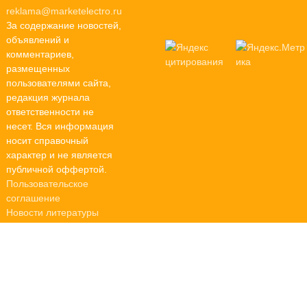
reklama@marketelectro.ru
За содержание новостей,
объявлений и
комментариев,
размещенных
пользователями сайта,
редакция журнала
ответственности не
несет. Вся информация
носит справочный
характер и не является
публичной оффертой.
Пользовательское
соглашение
Новости литературы