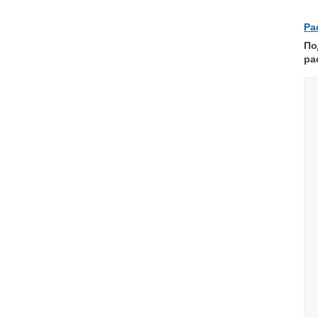
Ра
По
ра