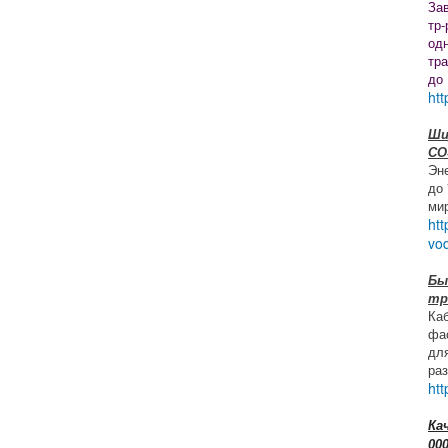
За
тр-
од
тр
до
htt
Ши
СО
Эн
до
ми
htt
vo
Бы
тр
Ка
фа
для
ра
htt
Ка
00