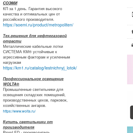
СОЭМИ
КП за 1 день. Гарантия высокого
качества и оптимальных цен от
российского производителя.
https://soemi.ru/product/metropoliten/
Тех.решения для нефтегазовой
отрасти
Металлические кабельные лотки
СИСТЕМА КМ® устойчивые к
агрессивным факторам и усиленным
нагрузкам
https://km1.ru/catalog/lestnichnyj_lotok/
Профессиональное освещение
WOLTA®
Промышленные светильники для
освещения складских помещений,
производственных цехов, парковок,
хозяйственных ангаров.
https://www.wolta.ru/
Купить светильники от
производителя
PromLED - производитель