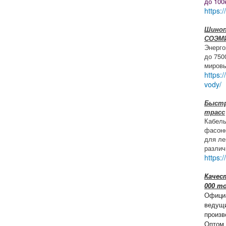
до 100
https:/
Шиноп
СОЭМ
Энерг
до 750
мировы
https:
vody/
Быстр
трасс
Кабель
фасонн
для ле
различ
https:
Качест
000 т
Офици
ведущи
произв
Оптом 