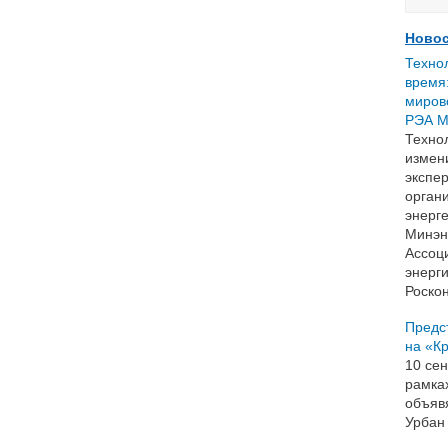
Новос
Техно
время:
мирово
РЭА М
Техно
измен
экспер
орган
энерг
Минэн
Ассоц
энерг
Роскон
Предс
на «К
10 се
рамка
объяв
Урбан