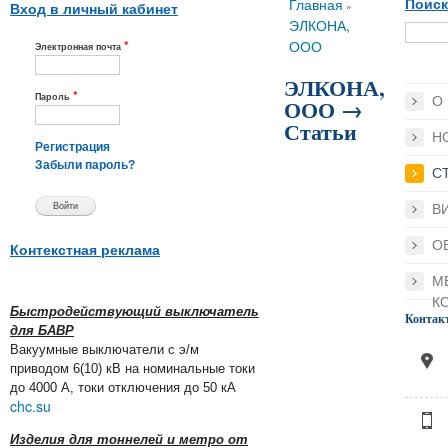
Вы здесь
Главная
Поиск
»
Вход в личный кабинет
ЭЛКОНА,
*
ООО
Электронная почта
ЭЛКОНА,
*
Пароль
О
ООО →
Статьи
Н
Регистрация
Забыли пароль?
С
В
О
Контекстная реклама
М
К
Быстродействующий выключатель
Контак
для БАВР
Вакуумные выключатели с э/м
приводом 6(10) кВ на номинальные токи
до 4000 А, токи отключения до 50 кА
chc.su
Изделия для тоннелей и метро от