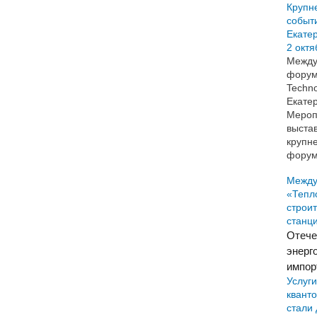
Крупн
событи
Екатер
2 октя
Между
форум
Techno
Екатер
Мероп
выста
крупн
форум
Между
«Тепл
строи
станц
Отече
энерг
импор
Услуг
квант
стали