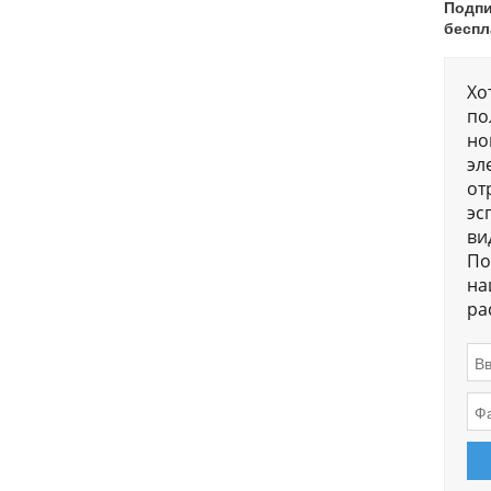
Подпи
беспл
Хо
по
но
эл
от
эс
ви
По
на
ра