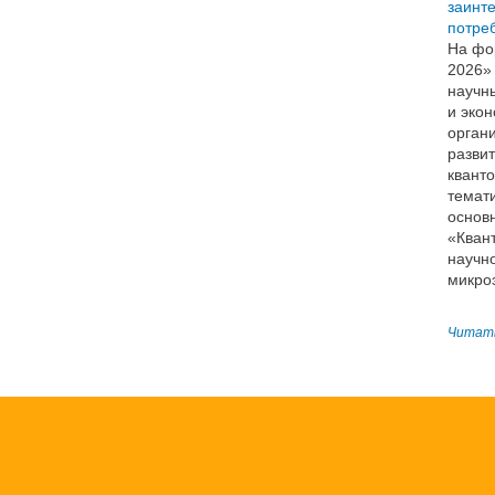
заинт
потре
На фо
2026» 
научны
и эко
орган
разви
квант
темати
основ
«Кван
научн
микро
Читать