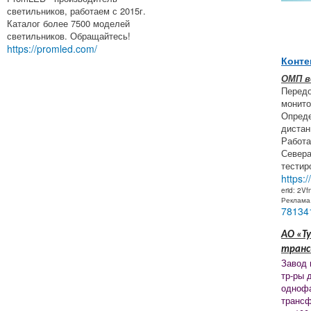
светильников, работаем с 2015г.
Каталог более 7500 моделей
светильников. Обращайтесь!
https://promled.com/
Конте
ОМП в
Перед
монито
Опреде
дистан
Работа
Севера
тестир
https:
erid: 2V
Реклама
78134
АО «Ту
тран
Завод 
тр-ры 
одноф
трансф