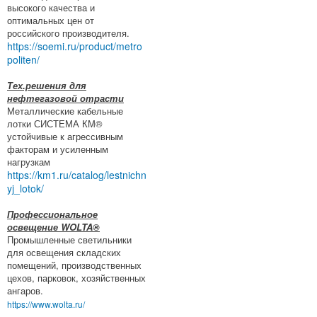
высокого качества и
оптимальных цен от
российского производителя.
https://soemi.ru/product/metro
politen/
Тех.решения для
нефтегазовой отрасти
Металлические кабельные
лотки СИСТЕМА КМ®
устойчивые к агрессивным
факторам и усиленным
нагрузкам
https://km1.ru/catalog/lestnichn
yj_lotok/
Профессиональное
освещение WOLTA®
Промышленные светильники
для освещения складских
помещений, производственных
цехов, парковок, хозяйственных
ангаров.
https://www.wolta.ru/