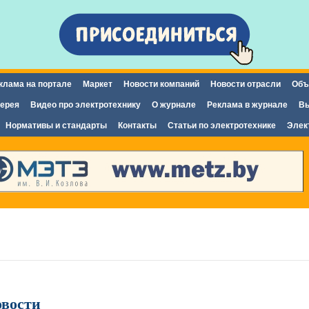
Перейти к
основному
содержанию
клама на портале
Маркет
Новости компаний
Новости отрасли
Объ
ерея
Видео про электротехнику
О журнале
Реклама в журнале
Вы
Нормативы и стандарты
Контакты
Статьи по электротехнике
Элек
вости