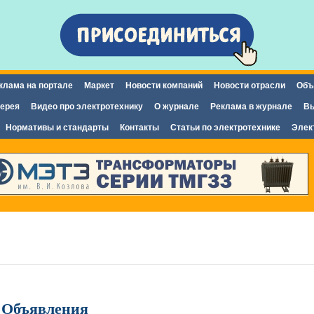
Перейти к
основному
содержанию
клама на портале
Маркет
Новости компаний
Новости отрасли
Объ
ерея
Видео про электротехнику
О журнале
Реклама в журнале
Вы
Нормативы и стандарты
Контакты
Статьи по электротехнике
Элек
Объявления