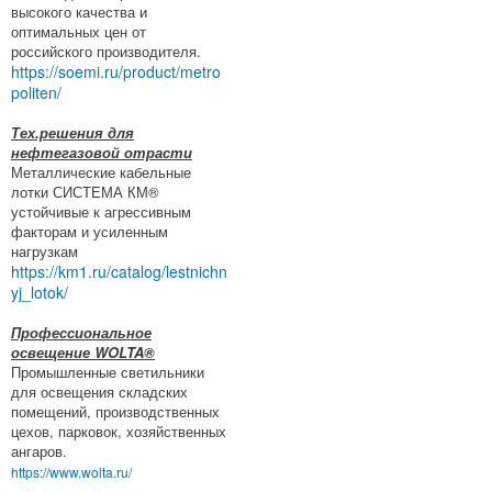
высокого качества и
оптимальных цен от
российского производителя.
https://soemi.ru/product/metro
politen/
Тех.решения для
нефтегазовой отрасти
Металлические кабельные
лотки СИСТЕМА КМ®
устойчивые к агрессивным
факторам и усиленным
нагрузкам
https://km1.ru/catalog/lestnichn
yj_lotok/
Профессиональное
освещение WOLTA®
Промышленные светильники
для освещения складских
помещений, производственных
цехов, парковок, хозяйственных
ангаров.
https://www.wolta.ru/