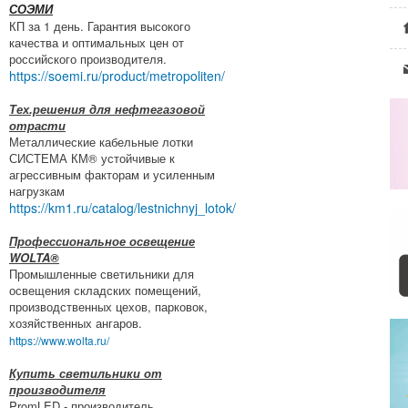
СОЭМИ
КП за 1 день. Гарантия высокого
качества и оптимальных цен от
российского производителя.
https://soemi.ru/product/metropoliten/
Тех.решения для нефтегазовой
отрасти
Металлические кабельные лотки
СИСТЕМА КМ® устойчивые к
агрессивным факторам и усиленным
нагрузкам
https://km1.ru/catalog/lestnichnyj_lotok/
Профессиональное освещение
WOLTA®
Промышленные светильники для
освещения складских помещений,
производственных цехов, парковок,
хозяйственных ангаров.
https://www.wolta.ru/
Купить светильники от
производителя
PromLED - производитель