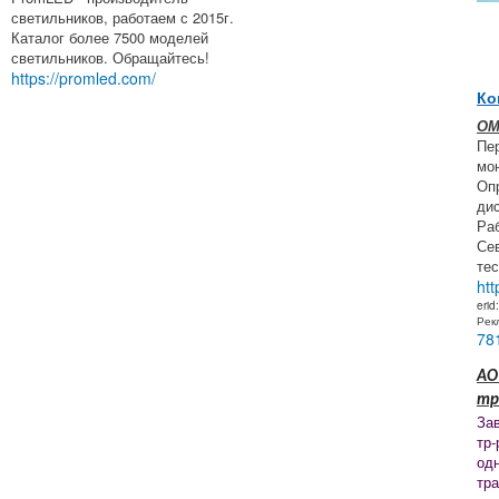
светильников, работаем с 2015г.
Каталог более 7500 моделей
светильников. Обращайтесь!
https://promled.com/
Ко
ОМ
Пе
мон
Оп
ди
Ра
Се
тес
htt
erid
Рек
78
АО
тр
За
тр-
од
тр