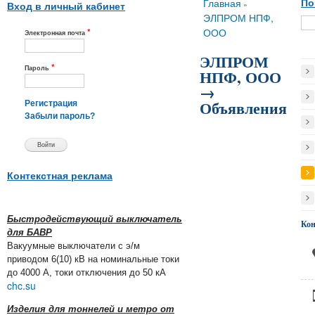
Вы здесь
Главная
По
»
Вход в личный кабинет
ЭЛПРОМ НПФ,
*
ООО
Электронная почта
ЭЛПРОМ
*
Пароль
НПФ, ООО
→
Объявления
Регистрация
Забыли пароль?
Контекстная реклама
Быстродействующий выключатель
Ко
для БАВР
Вакуумные выключатели с э/м
приводом 6(10) кВ на номинальные токи
до 4000 А, токи отключения до 50 кА
chc.su
Изделия для тоннелей и метро от