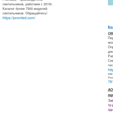
светильников, работаем с 2015г.
Каталог более 7500 моделей
светильников. Обращайтесь!
https://promled.com/
Ко
ОМ
Пе
мон
Оп
ди
Ра
Се
тес
htt
erid
Рек
78
АО
тр
За
тр-
од