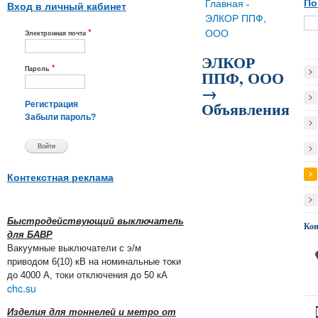
Вы здесь
Главная
По
»
Вход в личный кабинет
ЭЛКОР ППФ,
*
ООО
Электронная почта
ЭЛКОР
*
Пароль
ППФ, ООО
→
Объявления
Регистрация
Забыли пароль?
Контекстная реклама
Быстродействующий выключатель
Ко
для БАВР
Вакуумные выключатели с э/м
приводом 6(10) кВ на номинальные токи
до 4000 А, токи отключения до 50 кА
chc.su
Изделия для тоннелей и метро от