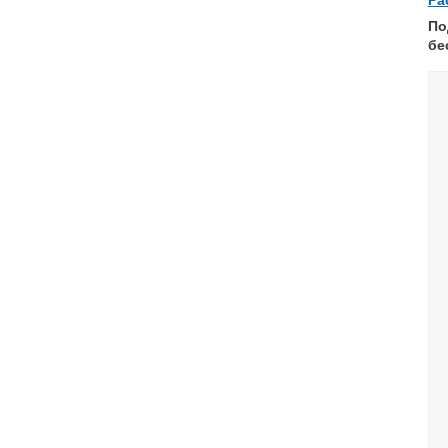
Ра
По
бе