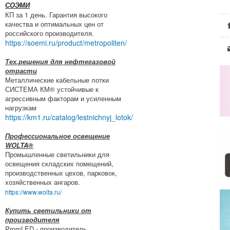
СОЭМИ
КП за 1 день. Гарантия высокого
качества и оптимальных цен от
российского производителя.
https://soemi.ru/product/metropoliten/
Тех.решения для нефтегазовой
отрасти
Металлические кабельные лотки
СИСТЕМА КМ® устойчивые к
агрессивным факторам и усиленным
нагрузкам
https://km1.ru/catalog/lestnichnyj_lotok/
Профессиональное освещение
WOLTA®
Промышленные светильники для
освещения складских помещений,
производственных цехов, парковок,
хозяйственных ангаров.
https://www.wolta.ru/
Купить светильники от
производителя
PromLED - производитель