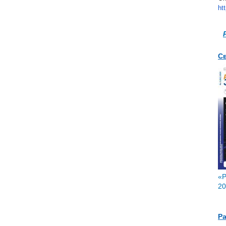
ht
С
«Р
20
Р