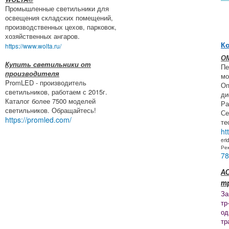
Промышленные светильники для
освещения складских помещений,
производственных цехов, парковок,
хозяйственных ангаров.
Ко
https://www.wolta.ru/
О
Купить светильники от
Пе
производителя
мо
PromLED - производитель
Оп
светильников, работаем с 2015г.
ди
Каталог более 7500 моделей
Ра
светильников. Обращайтесь!
Се
https://promled.com/
те
ht
eri
Ре
78
АО
т
За
тр
од
тр