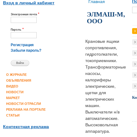
Вы здесь
Главная
По
Вход в личный кабинет
ЭЛМАШ-М,
*
Электронная почта
ООО
*
Пароль
Крановые ящики
Регистрация
сопротивления,
Забыли пароль?
гидротолкатели,
токоприемники.
Трансформаторные
насосы,
О ЖУРНАЛЕ
калориферы
ОБЪЯВЛЕНИЯ
электрические,
ВИДЕО
щетки для
НОВОСТИ
Ко
электрических
МАРКЕТ
НОВОСТИ ОТРАСЛИ
машин.
РЕКЛАМА НА ПОРТАЛЕ
Выключатели н/в
СТАТЬИ
автоматические.
Высоковольтная
Контекстная реклама
аппаратура.