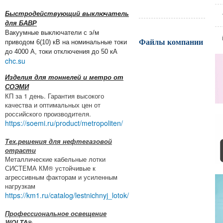
Быстродействующий выключатель
для БАВР
Вакуумные выключатели с э/м
Файлы компании
приводом 6(10) кВ на номинальные токи
до 4000 А, токи отключения до 50 кА
chc.su
Изделия для тоннелей и метро от
СОЭМИ
КП за 1 день. Гарантия высокого
качества и оптимальных цен от
российского производителя.
https://soemi.ru/product/metropoliten/
Тех.решения для нефтегазовой
отрасти
Металлические кабельные лотки
СИСТЕМА КМ® устойчивые к
агрессивным факторам и усиленным
нагрузкам
https://km1.ru/catalog/lestnichnyj_lotok/
Профессиональное освещение
WOLTA®