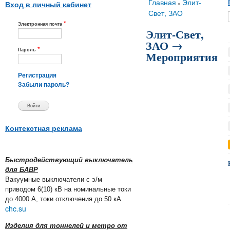
Вы здесь
Главная
Элит-
»
Вход в личный кабинет
Свет, ЗАО
*
Электронная почта
Элит-Свет,
ЗАО →
*
Пароль
Мероприятия
Регистрация
Забыли пароль?
Контекстная реклама
Быстродействующий выключатель
для БАВР
Вакуумные выключатели с э/м
приводом 6(10) кВ на номинальные токи
до 4000 А, токи отключения до 50 кА
chc.su
Изделия для тоннелей и метро от