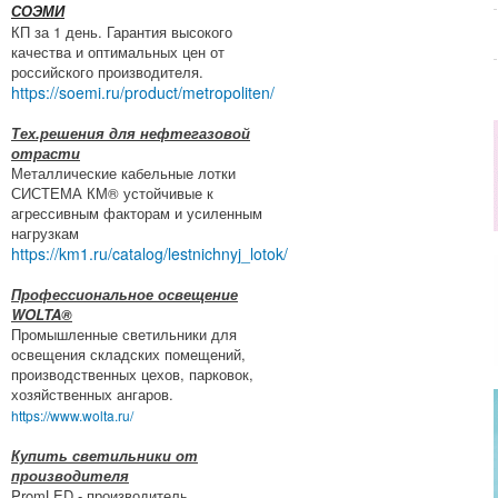
СОЭМИ
КП за 1 день. Гарантия высокого
качества и оптимальных цен от
российского производителя.
https://soemi.ru/product/metropoliten/
Тех.решения для нефтегазовой
отрасти
Металлические кабельные лотки
СИСТЕМА КМ® устойчивые к
агрессивным факторам и усиленным
нагрузкам
https://km1.ru/catalog/lestnichnyj_lotok/
Профессиональное освещение
WOLTA®
Промышленные светильники для
освещения складских помещений,
производственных цехов, парковок,
хозяйственных ангаров.
https://www.wolta.ru/
Купить светильники от
производителя
PromLED - производитель