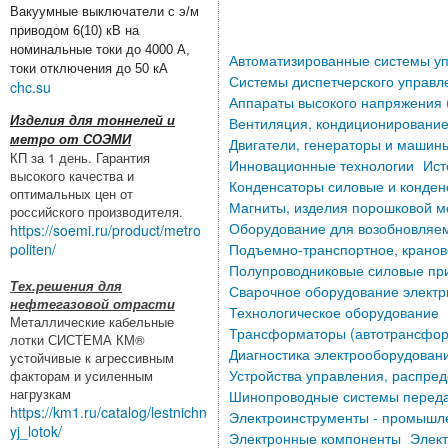
Вакуумные выключатели с э/м
приводом 6(10) кВ на
номинальные токи до 4000 А,
Автоматизированные системы уп
токи отключения до 50 кА
Системы диспетчерского управ
chc.su
Аппараты высокого напряжения 
Изделия для тоннелей и
Вентиляция, кондиционирование
метро от СОЭМИ
Двигатели, генераторы и машины
КП за 1 день. Гарантия
Инновационные технологии
Ист
высокого качества и
Конденсаторы силовые и конден
оптимальных цен от
Магниты, изделия порошковой м
российского производителя.
Оборудование для возобновляем
https://soemi.ru/product/metro
politen/
Подъемно-транспортное, кранов
Полупроводниковые силовые при
Тех.решения для
Сварочное оборудование электр
нефтегазовой отрасти
Технологическое оборудование
Металлические кабельные
Трансформаторы (автотрансфор
лотки СИСТЕМА КМ®
Диагностика электрооборудован
устойчивые к агрессивным
Устройства управления, распред
факторам и усиленным
нагрузкам
Шинопроводные системы переда
https://km1.ru/catalog/lestnichn
Электроинструменты - промышл
yj_lotok/
Электронные компоненты
Элект