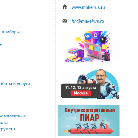
www.makelrus.ru
hh@makelrus.ru
 приборы
ия
аботы и услуги
 комплектные
иалы
трумент