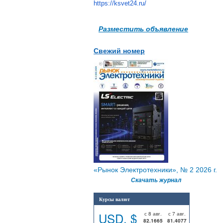
https://ksvet24.ru/
Разместить объявление
Свежий номер
«Рынок Электротехники», № 2 2026 г.
Скачать журнал
Курсы валют
USD, $
с 8 авг.
с 7 авг.
82.1665
81.4077