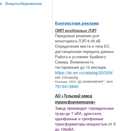
я
Энергосбережение
Контекстная реклама
ОМП воздушных ЛЭП
Передовые решения для
мониторинга ЛЭП 6-35 кВ.
Определение места и типа КЗ,
дистанционная передача данных.
Работа в условиях Крайнего
Севера. Возможность
тестирования до 12 месяцев.
https://dc-en.ru/catalog/20/229/
erid: 2VfnxwytZgt
Реклама. ООО "ДС-ИНЖИНИРИНГ". ИНН
7813413840
АО «Тульский завод
трансформаторов»
Завод производит тороидальные
тр-ры до 7 кВА, дроссели,
однофазные и трехфазные
трансформаторы мощностью от 5
до 100кВА.