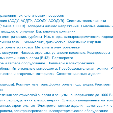
равления технологическим процессом
ления (АСДУ, АСДТУ, АСОДУ, АСОДУЭ)
Системы телемеханики
(свыше 1000 В)
Аппараты низкого напряжения
Бытовые машины и
 воздуха, отопление
Выставочные компании
 электрические, турбины
Изоляторы, электрокерамические издел
очники тока — химические, физические
Кабельные изделия
саторные установки
Металлы в электротехнике
еталлургии
Насосы, агрегаты, установки насосные. Компрессоры
ых источников энергии (ВИЭ)
Партнерство
ое и тяговое оборудование
Полимеры в электротехнике
боры. Интегральные микросхемы. Преобразовательная техника
Р
ическое и сварочные материалы
Светотехнические изделия
маторы). Комплектные трансформаторные подстанции. Реакторы
ия
еления электрической энергии и защиты на напряжение до 1000 В
ч и распределения электроэнергии
Электроизоляционные матер
енные, строительные
Электромонтажные изделия, арматура и инс
ропечи, электронагреватели, электротермическое оборудование