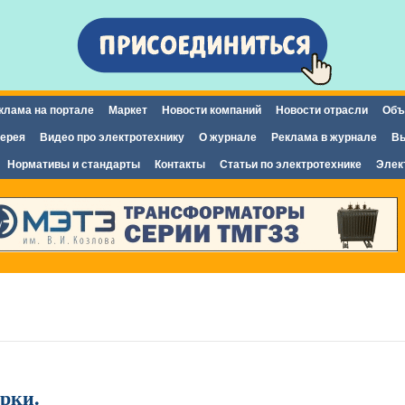
Перейти к
основному
содержанию
клама на портале
Маркет
Новости компаний
Новости отрасли
Объ
ерея
Видео про электротехнику
О журнале
Реклама в журнале
Вы
Нормативы и стандарты
Контакты
Статьи по электротехнике
Элек
рки.