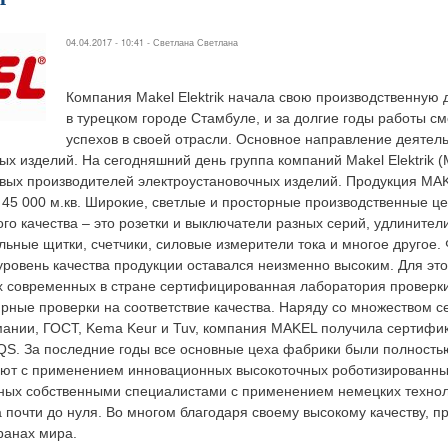
04.04.2017 - 10:41 -
Светлана Светлана
Компания Makel Elektrik начала свою производственную д
в турецком городе Стамбуле, и за долгие годы работы с
успехов в своей отрасли. Основное направление деятел
ых изделий. На сегодняшний день группа компаний Makel Elektrik 
овых производителей электроустановочных изделий. Продукция MA
45 000 м.кв. Широкие, светлые и просторные производственные ц
о качества – это розетки и выключатели разных серий, удлинители
ьные щитки, счетчики, силовые измерители тока и многое другое
 уровень качества продукции оставался неизменно высоким. Для это
х современных в стране сертифицированная лаборатория проверки
ные проверки на соответствие качества. Наряду со множеством с
мании, ГОСТ, Kema Keur и Tuv, компания MAKEL получила сертифик
QS. За последние годы все основные цеха фабрики были полность
ют с применением инновационных высокоточных роботизированных
ных собственными специалистами с применением немецких технол
а почти до нуля. Во многом благодаря своему высокому качеству, 
ранах мира.