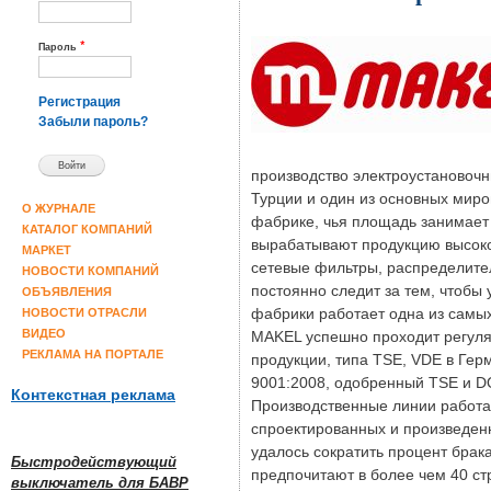
*
Пароль
Регистрация
Забыли пароль?
производство электроустановочн
Турции и один из основных мир
О ЖУРНАЛЕ
фабрике, чья площадь занимает 
КАТАЛОГ КОМПАНИЙ
вырабатывают продукцию высоког
МАРКЕТ
сетевые фильтры, распределител
НОВОСТИ КОМПАНИЙ
постоянно следит за тем, чтобы
ОБЪЯВЛЕНИЯ
фабрики работает одна из самы
НОВОСТИ ОТРАСЛИ
ВИДЕО
MAKEL успешно проходит регуляр
РЕКЛАМА НА ПОРТАЛЕ
продукции, типа TSE, VDE в Гер
9001:2008, одобренный TSE и D
Контекстная реклама
Производственные линии работа
спроектированных и произведен
удалось сократить процент брак
Быстродействующий
предпочитают в более чем 40 ст
выключатель для БАВР