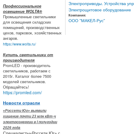
Электроприводы. Устройства уп
Профессиональное
Электрощитовое оборудование
освещение WOLTA®
Компания:
Промышленные светильники
ООО "МАКЕЛ-Рус"
для освещения складских
помещений, производственных
цехов, парковок, хозяйственных
ангаров.
https://www.wolta.ru/
Купить светильники от
производителя
PromLED - производитель
светильников, работаем с
2015г. Каталог более 7500
моделей светильников.
Обращайтесь!
https://promled.com/
Новости отрасли
«Россети Юг» выявили
хищение почти 23 млн кВт·ч
электроэнергии в I полугодии
2026 года
Специалисты«Россети Юг» с