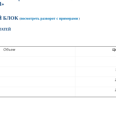
И»
 БЛОК
посмотреть разворот с примерами
(
)
ТАТЕЙ
Объем
Це