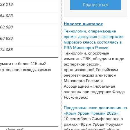
39 018
54 025
Новости выставок
60 028
Технологии, опережающие
время: дискуссия с экспертами
66 698
мирового класса состоялась в
РЭА Минэнерго России
74 036
Технологии, способные
изменить ТЭК, обсудили в ходе
маги не более 115 г/м2.
экспертной сессии,
изготовление вкладываемых
организованной Российским
энергетическим агентством
Минэнерго России и
Ассоциацией «Глобальная
энергия» при поддержке Фонда
Росконгресс.
Представьте свои достижения на
«Крым Урбан Премии 2026»!
10 сентября в Симферополе в
рамках «Крым Урбан Форума»
Цена, руб.
объявят победителей «Крым