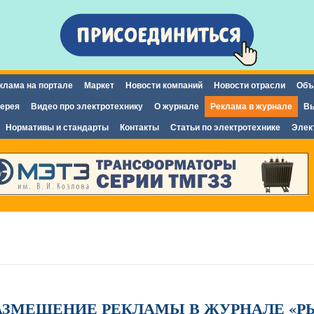
Перейти к
основному
содержанию
клама на портале
Маркет
Новости компаний
Новости отрасли
Объ
ерея
Видео про электротехнику
О журнале
Реклама в журнале
Вы
Нормативы и стандарты
Контакты
Статьи по электротехнике
Элек
РАЗМЕЩЕНИЕ РЕКЛАМЫ В ЖУРНАЛЕ «