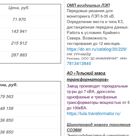
ОМП воздушных ЛЭП
Цена, руб.
Передовые решения для
мониторинга ЛЭП 6-35 кВ.
71 970
Определение места и типа КЗ,
дистанционная передача данных.
143 941
Работа в условиях Крайнего
Севера. Возможность
215 912
тестирования до 12 месяцев.
https://dc-en.ru/catalog/20/229/
287 883
erid: 2VfnxwytZgt
Реклама. ООО "ДС-ИНЖИНИРИНГ". ИНН
7813413840
АО «Тульский завод
трансформаторов»
на, руб.
Завод производит тороидальные
тр-ры до 7 кВА, дроссели,
79 563
однофазные и трехфазные
трансформаторы мощностью от 5
до 100кВА.
48 158
https://tula-transformator.ru/
36 850
Шинопровод нового поколения
СОЭМИ
36 850
Энергоэффективный шинопровод