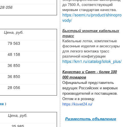
до 7500 А, соответствующий
28 056
мировым стандартам качества.
https://soemi.ru/product/shinopro
vody/
Быстрый монтаж кабельных
Цена, руб.
трасс
Кабельные лотки, комплектные
79 563
фасонные изделия и аксессуары
для легкого монтажа трасс
48 158
различной конфигурации
https://km1.ru/catalog/lotok_plus/
36 850
Качество и Свет - более 100
36 850
000 товаров
Официальный представитель
28 056
ведущих Российских и мировых
производителей и поставщиков.
Оптом и в розницу.
ми
)
https://ksvet24.ru/
Цена, руб.
Разместить объявление
25 985