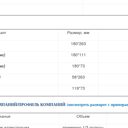
мат
Размер, мм
180
263
*
но)
180
111
*
но)
180
73
*
)
58
263
*
119
73
*
МПАНИЙ/
ПРОФИЛЬ КОМПАНИЙ
(
посмотреть разворот с примера
жание
Объем
две иллюстрации
примерно 1/3 полосы