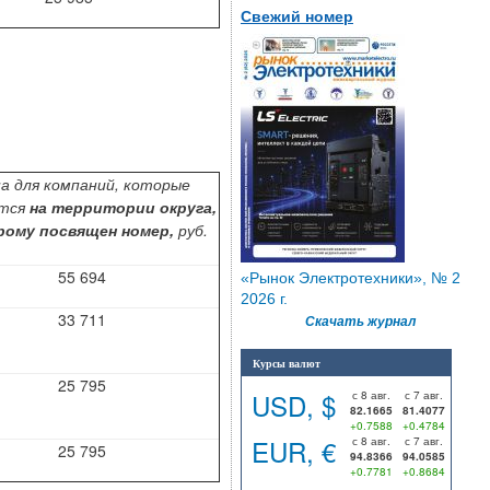
Свежий номер
а для компаний, которые
ятся
на территории округа,
рому посвящен номер,
руб.
55 694
«Рынок Электротехники», № 2
2026 г.
33 711
Скачать журнал
Курсы валют
25 795
USD, $
с 8 авг.
с 7 авг.
82.1665
81.4077
+0.7588
+0.4784
EUR, €
с 8 авг.
с 7 авг.
25 795
94.8366
94.0585
+0.7781
+0.8684