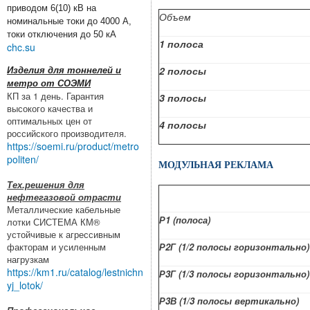
приводом 6(10) кВ на
Объем
номинальные токи до 4000 А,
токи отключения до 50 кА
1 полоса
chc.su
2 полосы
Изделия для тоннелей и
метро от СОЭМИ
КП за 1 день. Гарантия
3 полосы
высокого качества и
оптимальных цен от
4 полосы
российского производителя.
https://soemi.ru/product/metro
politen/
МОДУЛЬНАЯ РЕКЛАМА
Тех.решения для
нефтегазовой отрасти
Металлические кабельные
Р1 (полоса)
лотки СИСТЕМА КМ®
устойчивые к агрессивным
факторам и усиленным
Р2Г (1/2 полосы горизонтально)
нагрузкам
https://km1.ru/catalog/lestnichn
Р3Г (1/3 полосы горизонтально)
yj_lotok/
Р3В (1/3 полосы вертикально)