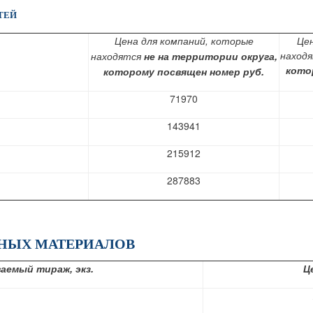
АТЕЙ
Цена для компаний, которые
Цен
наход
находятся
не на
территории округа,
кото
которому посвящен номер
руб.
71970
143941
215912
287883
НЫХ МАТЕРИАЛОВ
аемый тираж, экз.
Це