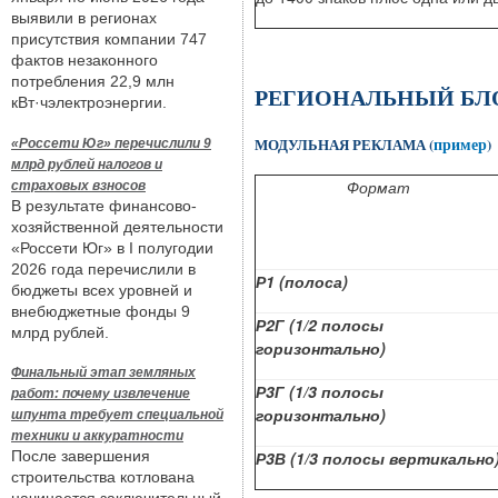
выявили в регионах
присутствия компании 747
фактов незаконного
потребления 22,9 млн
РЕГИОНАЛЬНЫЙ Б
кВт·чэлектроэнергии.
пример
МОДУЛЬНАЯ РЕКЛАМА (
)
«Россети Юг» перечислили 9
млрд рублей налогов и
Формат
страховых взносов
В результате финансово-
хозяйственной деятельности
«Россети Юг» в I полугодии
2026 года перечислили в
Р1 (полоса)
бюджеты всех уровней и
внебюджетные фонды 9
Р2Г (1/2 полосы
млрд рублей.
горизонтально)
Финальный этап земляных
Р3Г (1/3 полосы
работ: почему извлечение
горизонтально)
шпунта требует специальной
техники и аккуратности
После завершения
Р3В (1/3 полосы вертикально
строительства котлована