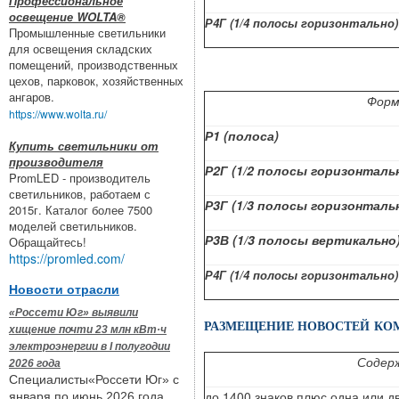
Профессиональное
освещение WOLTA®
Р4Г (1/4 полосы горизонтально)
Промышленные светильники
для освещения складских
помещений, производственных
цехов, парковок, хозяйственных
ангаров.
Фор
https://www.wolta.ru/
Р1 (полоса)
Купить светильники от
производителя
Р2Г (1/2 полосы горизонталь
PromLED - производитель
светильников, работаем с
Р3Г (1/3 полосы горизонталь
2015г. Каталог более 7500
моделей светильников.
Р3В (1/3 полосы вертикально
Обращайтесь!
https://promled.com/
Р4Г (1/4 полосы горизонтально)
Новости отрасли
«Россети Юг» выявили
РАЗМЕЩЕНИЕ НОВОСТЕЙ КО
хищение почти 23 млн кВт·ч
электроэнергии в I полугодии
Содер
2026 года
Специалисты«Россети Юг» с
до 1400 знаков плюс одна или 
января по июнь 2026 года