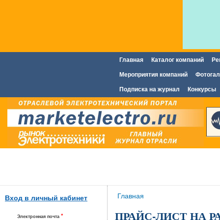
Главная
Каталог компаний
Ре
Главное меню
Мероприятия компаний
Фотогал
Подписка на журнал
Конкурсы
Вы здесь
Главная
Вход в личный кабинет
ПРАЙС-ЛИСТ НА 
*
Электронная почта