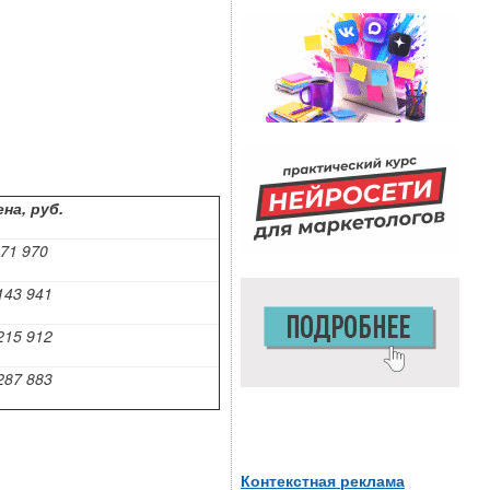
на, руб.
71 970
143 941
215 912
287 883
Контекстная реклама