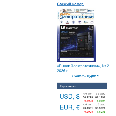
Свежий номер
«Рынок Электротехники», № 2
2026 г.
Скачать журнал
Курсы валют
USD, $
с 6 авг.
с 5 авг.
80.9293
81.1291
−0.1998
+1.0604
EUR, €
с 6 авг.
с 5 авг.
93.1901
93.5824
−0.3923
+1.6235