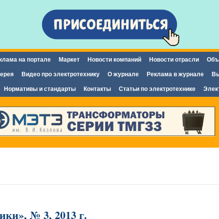
Перейти к
основному
содержанию
клама на портале
Маркет
Новости компаний
Новости отрасли
Объ
ерея
Видео про электротехнику
О журнале
Реклама в журнале
Вы
Нормативы и стандарты
Контакты
Статьи по электротехнике
Элек
ки», № 3, 2013 г.