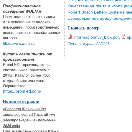
Профессиональное
Качественная лента и изоляцио
освещение WOLTA®
Robert Bosch Battery Systems и
Промышленные светильники
Своевременное предупреждение 
для освещения складских
помещений, производственных
Скачать номер
цехов, парковок, хозяйственных
ангаров.
informacionnyy_blok.pdf
,
sp
https://www.wolta.ru/
Скачать журнал 02/2026
Купить светильники от
производителя
PromLED - производитель
светильников, работаем с
2015г. Каталог более 7500
моделей светильников.
Обращайтесь!
https://promled.com/
Новости отрасли
«Россети Юг» выявили
хищение почти 23 млн кВт·ч
электроэнергии в I полугодии
2026 года
Специалисты«Россети Юг» с