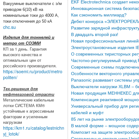
EKF Electrotechnica создает не
Вакуумные выключатели с э/м
Инновационная система безопас
приводом 6(10) кВ на
Как сэкономить миллиард?
номинальные токи до 4000 А,
токи отключения до 50 кА
Дебют конкурса «ЭЛЕКТРОРЕКЛ
chc.su
Развитие зарядной инфраструкт
В двадцать второй раз!
Изделия для тоннелей и
Новая профессиональная линейк
метро от СОЭМИ
Электроустановочные изделия IE
КП за 1 день. Гарантия
высокого качества и
О современных тиристорных рег
оптимальных цен от
Частотно-регулируемый привод 
российского производителя.
Современные схемы подключени
https://soemi.ru/product/metro
Особенности векторного управл
politen/
Panasonic развивает системы у
Выключатели нагрузки XLBM – б
Тех.решения для
Новая продукция МЕННЕКЕС для
нефтегазовой отрасти
Металлические кабельные
Компенсация реактивной мощнос
лотки СИСТЕМА КМ®
Универсальный прибор для реги
устойчивые к агрессивным
кабелей и муфт
факторам и усиленным
85 лет на рынке электрооборудо
нагрузкам
В малой форме – мощное содерж
https://km1.ru/catalog/lestnichn
Композит на защите электрообо
yj_lotok/
Светодиодные светильники Uniel