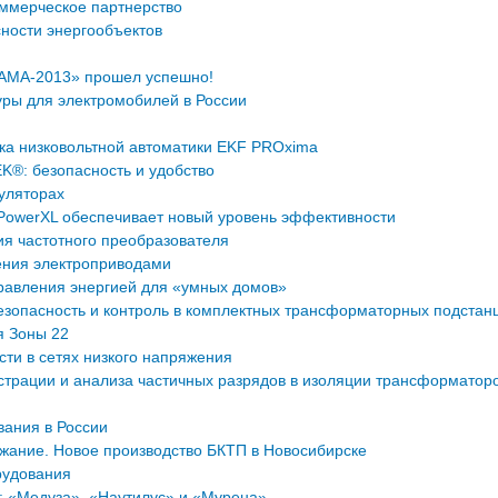
коммерческое партнерство
ности энергообъектов
АМА-2013» прошел успешно!
уры для электромобилей в России
а низковольтной автоматики EKF PROxima
K®: безопасность и удобство
уляторах
PowerXL обеспечивает новый уровень эффективности
я частотного преобразователя
ения электроприводами
правления энергией для «умных домов»
езопасность и контроль в комплектных трансформаторных подстан
 Зоны 22
ти в сетях низкого напряжения
страции и анализа частичных разрядов в изоляции трансформаторо
вания в России
ание. Новое производство БКТП в Новосибирске
рудования
: «Медуза», «Наутилус» и «Мурена»