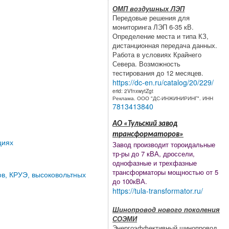
ОМП воздушных ЛЭП
Передовые решения для
мониторинга ЛЭП 6-35 кВ.
Определение места и типа КЗ,
дистанционная передача данных.
Работа в условиях Крайнего
Севера. Возможность
тестирования до 12 месяцев.
https://dc-en.ru/catalog/20/229/
erid: 2VfnxwytZgt
Реклама. ООО "ДС-ИНЖИНИРИНГ". ИНН
7813413840
АО «Тульский завод
трансформаторов»
циях
Завод производит тороидальные
тр-ры до 7 кВА, дроссели,
однофазные и трехфазные
трансформаторы мощностью от 5
в, КРУЭ, высоковольтных
до 100кВА.
https://tula-transformator.ru/
Шинопровод нового поколения
СОЭМИ
Энергоэффективный шинопровод