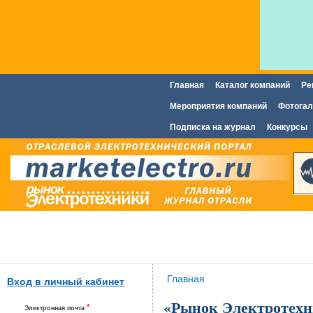
Главная
Каталог компаний
Ре
Главное меню
Мероприятия компаний
Фотогал
Подписка на журнал
Конкурсы
Вы здесь
Главная
Вход в личный кабинет
«Рынок Электротехни
*
Электронная почта