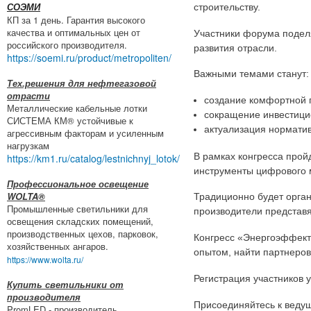
строительству.
СОЭМИ
КП за 1 день. Гарантия высокого
качества и оптимальных цен от
Участники форума поделя
российского производителя.
развития отрасли.
https://soemi.ru/product/metropoliten/
Важными темами станут:
Тех.решения для нефтегазовой
отрасти
создание комфортной 
Металлические кабельные лотки
сокращение инвестицио
СИСТЕМА КМ® устойчивые к
актуализация нормати
агрессивным факторам и усиленным
нагрузкам
В рамках конгресса пройд
https://km1.ru/catalog/lestnichnyj_lotok/
инструменты цифрового 
Профессиональное освещение
WOLTA®
Традиционно будет орга
Промышленные светильники для
производители представ
освещения складских помещений,
производственных цехов, парковок,
Конгресс «Энергоэффекти
хозяйственных ангаров.
опытом, найти партнеров
https://www.wolta.ru/
Регистрация участников 
Купить светильники от
производителя
Присоединяйтесь к ведущ
PromLED - производитель