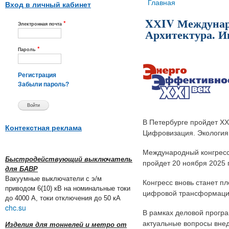
Вы здесь
Главная
Вход в личный кабинет
XХIV Междунаро
*
Электронная почта
Архитектура. И
*
Пароль
Регистрация
Забыли пароль?
В Петербурге пройдет XХ
Контекстная реклама
Цифровизация. Экология
Международный конгресс
Быстродействующий выключатель
пройдет 20 ноября 2025 г
для БАВР
Вакуумные выключатели с э/м
Конгресс вновь станет п
приводом 6(10) кВ на номинальные токи
цифровой трансформаци
до 4000 А, токи отключения до 50 кА
chc.su
В рамках деловой програ
актуальные вопросы внед
Изделия для тоннелей и метро от