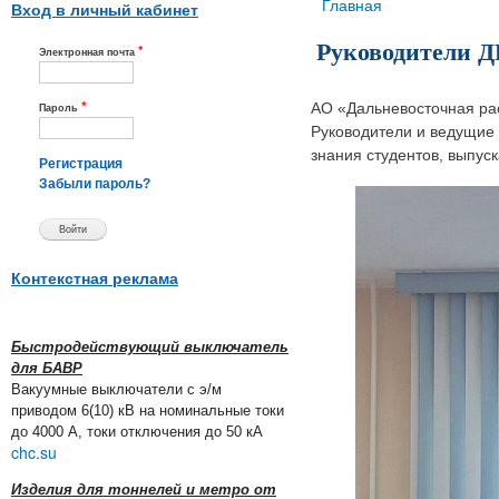
Вы здесь
Главная
Вход в личный кабинет
Руководители Д
*
Электронная почта
*
АО «Дальневосточная рас
Пароль
Руководители и ведущие
знания студентов, выпус
Регистрация
Забыли пароль?
Контекстная реклама
Быстродействующий выключатель
для БАВР
Вакуумные выключатели с э/м
приводом 6(10) кВ на номинальные токи
до 4000 А, токи отключения до 50 кА
chc.su
Изделия для тоннелей и метро от