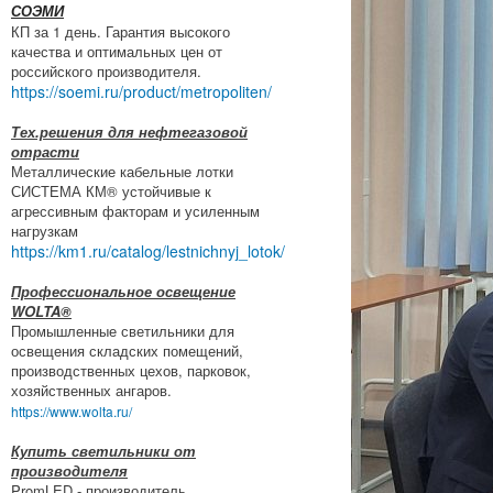
СОЭМИ
КП за 1 день. Гарантия высокого
качества и оптимальных цен от
российского производителя.
https://soemi.ru/product/metropoliten/
Тех.решения для нефтегазовой
отрасти
Металлические кабельные лотки
СИСТЕМА КМ® устойчивые к
агрессивным факторам и усиленным
нагрузкам
https://km1.ru/catalog/lestnichnyj_lotok/
Профессиональное освещение
WOLTA®
Промышленные светильники для
освещения складских помещений,
производственных цехов, парковок,
хозяйственных ангаров.
https://www.wolta.ru/
Купить светильники от
производителя
PromLED - производитель