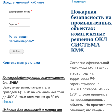
Вы здесь
Главная
Вход в личный кабинет
Пожарная
*
Электронная почта
безопасность на
промышленных
*
Пароль
объектах:
комплексные
решения ОКЛ
Регистрация
Забыли пароль?
СИСТЕМА
КМ®
Контекстная реклама
Согласно официальной
статистике МЧС России,
в 2025 году на
Быстродействующий выключатель
территории РФ
для БАВР
зарегистрировано
Вакуумные выключатели с э/м
317311 пожаров. Из них
приводом 6(10) кВ на номинальные токи
1784 случая пришлись
до 4000 А, токи отключения до 50 кА
на производственные
chc.su
объекты. На практике это
Изделия для тоннелей и метро от
означает, что каждый