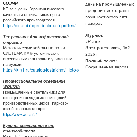
СОЭМИ
день на промышленных
КП за 1 день. Гарантия высокого
предприятиях страны
качества и оптимальных цен от
возникает около пяти
российского производителя.
пожаров.
https://soemi.ru/product/metropoliten/
Журнал:
Тех.решения для нефтегазовой
«Рынок
отрасти
Металлические кабельные лотки
Электротехники», № 2
СИСТЕМА КМ® устойчивые к
2026 г.
агрессивным факторам и усиленным
Полный текст:
нагрузкам
Сокращенная версия
https://km1.ru/catalog/lestnichnyj_lotok/
Профессиональное освещение
WOLTA®
Промышленные светильники для
освещения складских помещений,
производственных цехов, парковок,
хозяйственных ангаров.
https://www.wolta.ru/
Купить светильники от
производителя
PromLED - производитель