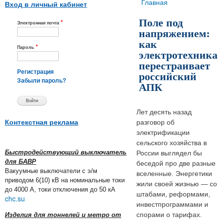
Вы здесь
Главная
Вход в личный кабинет
Поле под
*
Электронная почта
напряжением:
как
*
Пароль
электротехника
перестраивает
российский
Регистрация
Забыли пароль?
АПК
Лет десять назад
Контекстная реклама
разговор об
электрификации
сельского хозяйства в
Быстродействующий выключатель
России выглядел бы
для БАВР
беседой про две разные
Вакуумные выключатели с э/м
вселенные. Энергетики
приводом 6(10) кВ на номинальные токи
жили своей жизнью — со
до 4000 А, токи отключения до 50 кА
штабами, реформами,
chc.su
инвестпрограммами и
спорами о тарифах.
Изделия для тоннелей и метро от