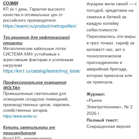
СОЭМИ
Аграрии жили своей — с
КП за 1 день. Гарантия высокого
погодой, кредитами на
качества и оптимальных цен от
семена и битвой за
российского производителя.
каждую копейку
https://soemi.ru/product/metropoliten/
себестоимости.
Пересекались эти миры
Тех.решения для нефтегазовой
отрасти
в трех точках: тариф за
Металлические кабельные лотки
киловатт-час, акт о
СИСТЕМА КМ® устойчивые к
технологическом
агрессивным факторам и усиленным
присоединении и
нагрузкам
аварийная бригада,
https://km1.ru/catalog/lestnichnyj_lotok/
которая приехала или
Профессиональное освещение
не приехала.
WOLTA®
Промышленные светильники для
Журнал:
освещения складских помещений,
«Рынок
производственных цехов, парковок,
Электротехники», № 2
хозяйственных ангаров.
2026 г.
https://www.wolta.ru/
Полный текст:
Сокращенная версия
Купить светильники от
производителя
PromLED - производитель