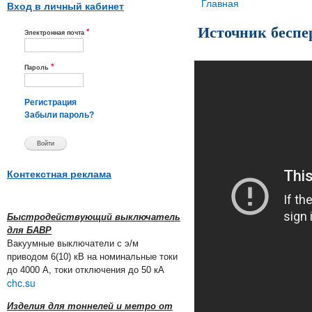
Вы здесь
Главная
Вход в личный кабинет
Источник беспе
*
Электронная почта
*
Пароль
Регистрация
Забыли пароль?
Контекстная реклама
Быстродействующий выключатель
для БАВР
Вакуумные выключатели с э/м
приводом 6(10) кВ на номинальные токи
до 4000 А, токи отключения до 50 кА
chc.su
Изделия для тоннелей и метро от