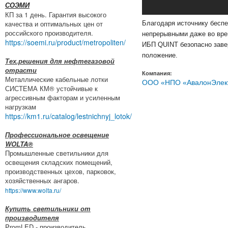
СОЭМИ
КП за 1 день. Гарантия высокого
качества и оптимальных цен от
Благодаря источнику бесп
российского производителя.
непрерывными даже во врем
https://soemi.ru/product/metropoliten/
ИБП QUINT безопасно заве
положение.
Тех.решения для нефтегазовой
отрасти
Компания:
Металлические кабельные лотки
ООО «НПО «АвалонЭлек
СИСТЕМА КМ® устойчивые к
агрессивным факторам и усиленным
нагрузкам
https://km1.ru/catalog/lestnichnyj_lotok/
Профессиональное освещение
WOLTA®
Промышленные светильники для
освещения складских помещений,
производственных цехов, парковок,
хозяйственных ангаров.
https://www.wolta.ru/
Купить светильники от
производителя
PromLED - производитель