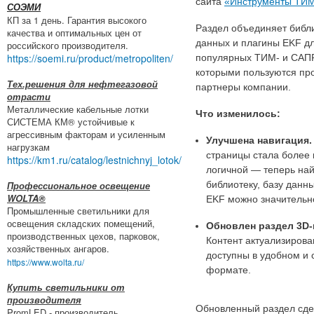
сайта
«Инструменты ТИМ
СОЭМИ
КП за 1 день. Гарантия высокого
Раздел объединяет библи
качества и оптимальных цен от
данных и плагины EKF дл
российского производителя.
https://soemi.ru/product/metropoliten/
популярных ТИМ- и САПР
которыми пользуются пр
Тех.решения для нефтегазовой
партнеры компании.
отрасти
Металлические кабельные лотки
Что изменилось:
СИСТЕМА КМ® устойчивые к
агрессивным факторам и усиленным
Улучшена навигация.
нагрузкам
страницы стала более 
https://km1.ru/catalog/lestnichnyj_lotok/
логичной — теперь на
Профессиональное освещение
библиотеку, базу данн
WOLTA®
EKF можно значительн
Промышленные светильники для
освещения складских помещений,
Обновлен раздел 3D-
производственных цехов, парковок,
Контент актуализиров
хозяйственных ангаров.
доступны в удобном и
https://www.wolta.ru/
формате.
Купить светильники от
производителя
Обновленный раздел сде
PromLED - производитель