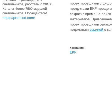
проектировщиков с циф
светильников, работаем с 2015г.
Каталог более 7500 моделей
продуктами EKF проще и
светильников. Обращайтесь!
сократив время на поиск
https://promled.com/
материалов. Приглашаем
проектировщиков ознако
поделиться
ссылкой
с ко
Компания:
EKF