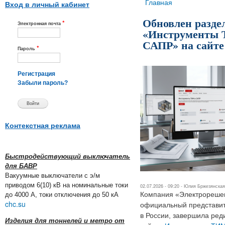
Вы здесь
Главная
Вход в личный кабинет
Обновлен разде
*
Электронная почта
«Инструменты
САПР» на сайт
*
Пароль
Регистрация
Забыли пароль?
Контекстная реклама
Быстродействующий выключатель
для БАВР
Вакуумные выключатели с э/м
приводом 6(10) кВ на номинальные токи
02.07.2026 - 09:20 -
Юлия Бржезянская
Компания «Электрореше
до 4000 А, токи отключения до 50 кА
chc.su
официальный представи
в России, завершила ред
Изделия для тоннелей и метро от