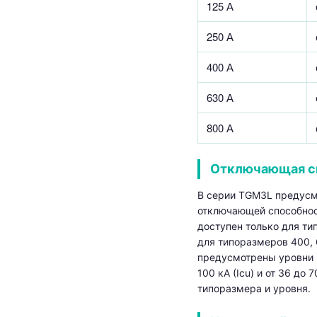
125 А
250 А
400 А
630 А
800 А
Отключающая с
В серии TGM3L предусм
отключающей способност
доступен только для ти
для типоразмеров 400, 
предусмотрены уровни L
100 кА (Icu) и от 36 до 7
типоразмера и уровня.