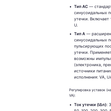
Тип AC
— стандарт
синусоидальных п
утечки. Включает 
U.
Тип A
— расширенн
синусоидальных п
пульсирующих по
утечки. Применяет
возможны импульс
(электроника, пре
источники питания
исполнения: VA, U
Регулировка уставок (н
VA):
Ток утечки (IΔn):
3
50, 100, 200, 300,