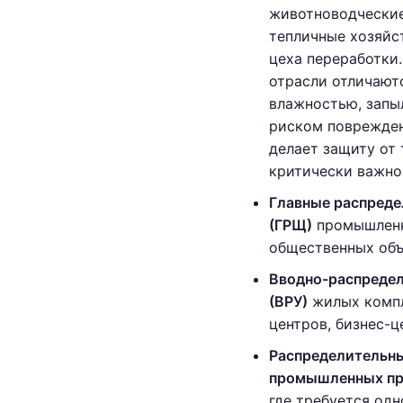
животноводческие
тепличные хозяйс
цеха переработки
отрасли отличают
влажностью, запы
риском поврежден
делает защиту от 
критически важно
Главные распред
(ГРЩ)
промышленн
общественных объ
Вводно-распреде
(ВРУ)
жилых компл
центров, бизнес-ц
Распределительны
промышленных пр
где требуется од