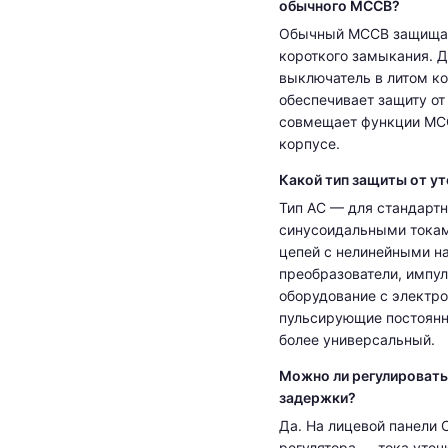
обычного MCCB?
Обычный MCCB защищает
короткого замыкания.
выключатель в литом к
обеспечивает защиту от
совмещает функции MC
корпусе.
Какой тип защиты от ут
Тип AC — для стандартн
синусоидальными токам
цепей с нелинейными н
преобразователи, импул
оборудование с электро
пульсирующие постоянны
более универсальный.
Можно ли регулировать 
задержки?
Да. На лицевой панели
регулятора — тока утеч