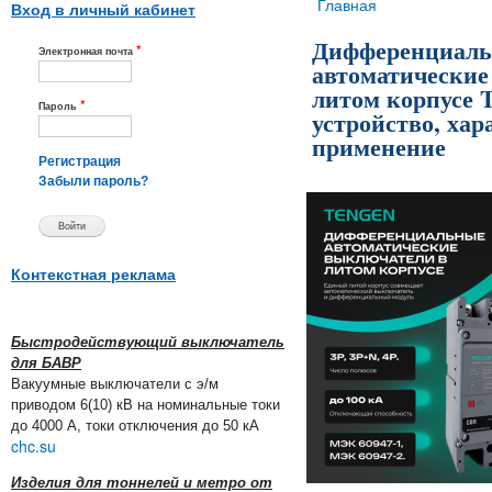
Вы здесь
Главная
Вход в личный кабинет
Дифференциал
*
Электронная почта
автоматические
литом корпусе
*
Пароль
устройство, хар
применение
Регистрация
Забыли пароль?
Контекстная реклама
Быстродействующий выключатель
для БАВР
Вакуумные выключатели с э/м
приводом 6(10) кВ на номинальные токи
до 4000 А, токи отключения до 50 кА
chc.su
Изделия для тоннелей и метро от