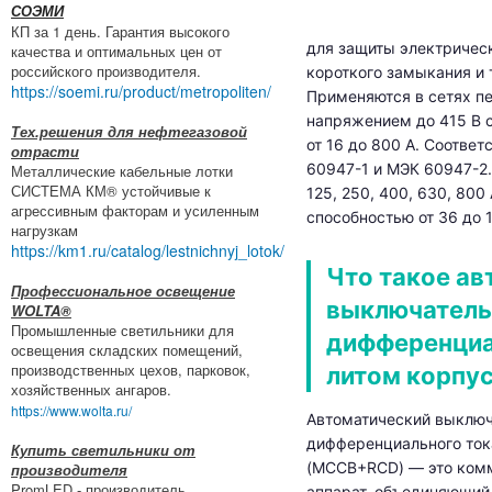
СОЭМИ
КП за 1 день. Гарантия высокого
для защиты электрическ
качества и оптимальных цен от
российского производителя.
короткого замыкания и 
https://soemi.ru/product/metropoliten/
Применяются в сетях пе
напряжением до 415 В 
Тех.решения для нефтегазовой
от 16 до 800 А. Соотве
отрасти
60947-1 и МЭК 60947-2
Металлические кабельные лотки
СИСТЕМА КМ® устойчивые к
125, 250, 400, 630, 80
агрессивным факторам и усиленным
способностью от 36 до 1
нагрузкам
https://km1.ru/catalog/lestnichnyj_lotok/
Что такое ав
Профессиональное освещение
выключатель
WOLTA®
Промышленные светильники для
дифференциа
освещения складских помещений,
производственных цехов, парковок,
литом корпу
хозяйственных ангаров.
https://www.wolta.ru/
Автоматический выключ
дифференциального ток
Купить светильники от
(MCCB+RCD) — это ком
производителя
PromLED - производитель
аппарат, объединяющий