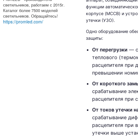
светильников, работаем с 2015г.
функции автоматическо
Каталог более 7500 моделей
корпусе (MCCB) и устро
светильников. Обращайтесь!
утечки (УЗО).
https://promled.com/
Одно оборудование обес
защиты:
От перегрузки
— с
теплового (термо
расцепителя при 
превышении номин
От короткого зам
срабатывание эле
расцепителя при с
От токов утечки н
срабатывание диф
расцепителя при 
утечки выше уста