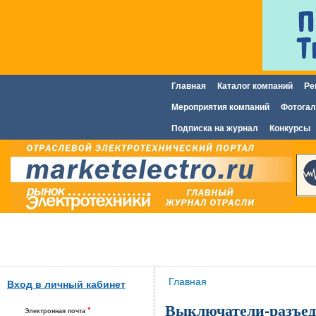
Главная
Каталог компаний
Ре
Главное меню
Мероприятия компаний
Фотогал
Подписка на журнал
Конкурсы
Вы здесь
Главная
Вход в личный кабинет
Выключатели-разъед
*
Электронная почта