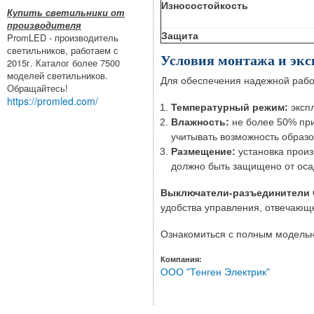
Износостойкость
Купить светильники от
производителя
Защита
PromLED - производитель
светильников, работаем с
Условия монтажа и эк
2015г. Каталог более 7500
моделей светильников.
Для обеспечения надежной рабо
Обращайтесь!
https://promled.com/
Температурный режим:
эксп
Влажность:
не более 50% при
учитывать возможность образо
Размещение:
установка прои
должно быть защищено от осад
Выключатели-разъединители 
удобства управления, отвечающ
Ознакомиться с полным модель
Компания:
ООО "Тенген Электрик"