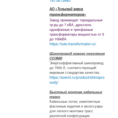
7813413840
АО «Тульский завод
трансформаторов»
Завод производит тороидальные
тр-ры до 7 кВА, дроссели,
однофазные и трехфазные
трансформаторы мощностью от 5
до 100кВА.
https://tula-transformator.ru/
Шинопровод нового поколения
СОЭМИ
Энергоэффективный шинопровод
до 7500 А, соответствующий
мировым стандартам качества.
https://soemi.ru/product/shinopro
vody/
Быстрый монтаж кабельных
трасс
Кабельные лотки, комплектные
фасонные изделия и аксессуары
для легкого монтажа трасс
различной конфигурации