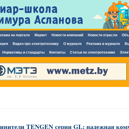
Перейти к
основному
содержанию
клама на портале
Маркет
Новости компаний
Новости отрасли
Объ
ерея
Видео про электротехнику
О журнале
Реклама в журнале
Вы
Нормативы и стандарты
Контакты
Статьи по электротехнике
Элек
инители TENGEN серии GL: надежная ком