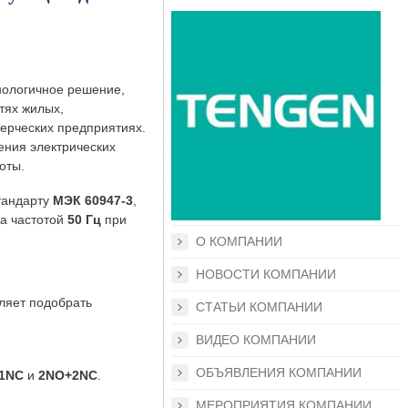
нологичное решение,
тях жилых,
ерческих предприятиях.
ния электрических
оты.
тандарту
МЭК 60947-3
,
ка частотой
50 Гц
при
О КОМПАНИИ
НОВОСТИ КОМПАНИИ
оляет подобрать
СТАТЬИ КОМПАНИИ
ВИДЕО КОМПАНИИ
ОБЪЯВЛЕНИЯ КОМПАНИИ
1NC
и
2NO+2NC
.
МЕРОПРИЯТИЯ КОМПАНИИ