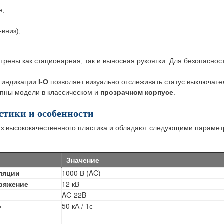
е;
вниз);
рены как стационарная, так и выносная рукоятки. Для безопасност
 индикации
I-O
позволяет визуально отслеживать статус выключате
пны модели в классическом и
прозрачном корпусе
.
стики и особенности
з высококачественного пластика и обладают следующими парамет
Значение
ляции
1000 В (AC)
ряжение
12 кВ
AC-22B
о
50 кА / 1с