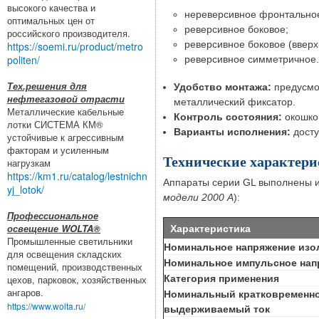
высокого качества и
нереверсивное фронтально
оптимальных цен от
реверсивное боковое;
российского производителя.
реверсивное боковое (вверх-
https://soemi.ru/product/metro
politen/
реверсивное симметричное.
Тех.решения для
Удобство монтажа:
предусмот
нефтегазовой отрасти
металлический фиксатор.
Металлические кабельные
Контроль состояния:
окошко
лотки СИСТЕМА КМ®
Варианты исполнения:
досту
устойчивые к агрессивным
факторам и усиленным
Технические характери
нагрузкам
https://km1.ru/catalog/lestnichn
Аппараты серии GL выполнены и
yj_lotok/
модели 2000 А
):
Профессиональное
Характеристика
освещение WOLTA®
Промышленные светильники
Номинальное напряжение изо
для освещения складских
Номинальное импульсное нап
помещений, производственных
Категория применения
цехов, парковок, хозяйственных
ангаров.
Номинальный кратковременн
https://www.wolta.ru/
выдерживаемый ток