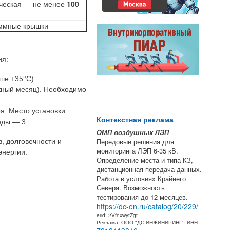
ическая — не менее
100
еммные крышки
ия:
ше +35°C).
жный месяц). Необходимо
я. Место установки
Контекстная реклама
еды — 3.
ОМП воздушных ЛЭП
Передовые решения для
, долговечности и
мониторинга ЛЭП 6-35 кВ.
энергии.
Определение места и типа КЗ,
дистанционная передача данных.
Работа в условиях Крайнего
Севера. Возможность
тестирования до 12 месяцев.
https://dc-en.ru/catalog/20/229/
erid: 2VfnxwytZgt
Реклама. ООО "ДС-ИНЖИНИРИНГ". ИНН