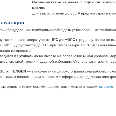
Механическая — не менее
500 циклов
, электр
циклов
.
Для выключателей до 630 А предусмотрены кл
сплуатации
ты оборудования необходимо соблюдать установленные требован
луатация при температуре от
-5°C до +40°C
(среднесуточная не вы
 +40°C. Допускается до 90% при температуре +20°C (в самый вла
вания конденсата.
зводится
вертикально
на высоте не более 2000 м над уровнем мор
ков, сильной тряски и ударной вибрации. Степень загрязнения ср
GL от TENGEN
— это сочетание широкого диапазона рабочих токов
ее самым современным запросам в сфере распределения электро
ным рядом и техническими параметрами можно в нашем
каталоге
.