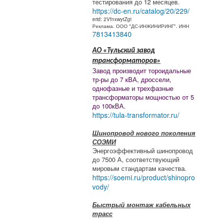
тестирования до 12 месяцев.
https://dc-en.ru/catalog/20/229/
erid: 2VfnxwytZgt
Реклама. ООО "ДС-ИНЖИНИРИНГ". ИНН
7813413840
АО «Тульский завод
трансформаторов»
Завод производит тороидальные
тр-ры до 7 кВА, дроссели,
однофазные и трехфазные
трансформаторы мощностью от 5
до 100кВА.
https://tula-transformator.ru/
Шинопровод нового поколения
СОЭМИ
Энергоэффективный шинопровод
до 7500 А, соответствующий
мировым стандартам качества.
https://soemi.ru/product/shinopro
vody/
Быстрый монтаж кабельных
трасс