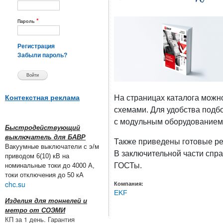
*
Пароль
Регистрация
Забыли пароль?
Контекстная реклама
На страницах каталога можн
схемами. Для удобства подб
с модульным оборудование
Быстродействующий
выключатель для БАВР
Также приведены готовые ре
Вакуумные выключатели с э/м
В заключительной части спр
приводом 6(10) кВ на
ГОСТы.
номинальные токи до 4000 А,
токи отключения до 50 кА
chc.su
Компания:
EKF
Изделия для тоннелей и
метро от СОЭМИ
КП за 1 день. Гарантия