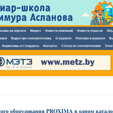
Перейти к
основному
содержанию
клама на портале
Маркет
Новости компаний
Новости отрасли
Объ
ерея
Видео про электротехнику
О журнале
Реклама в журнале
Вы
Нормативы и стандарты
Контакты
Статьи по электротехнике
Элек
ного оборудования PROXIMA в одном катало