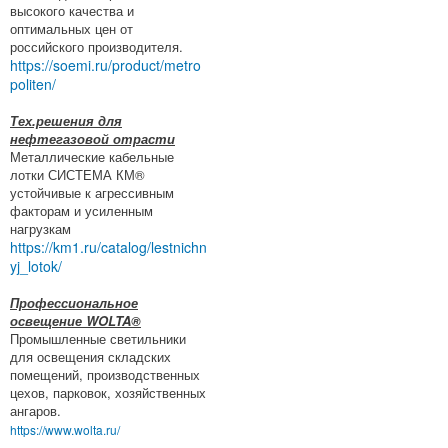
высокого качества и
оптимальных цен от
российского производителя.
https://soemi.ru/product/metro
politen/
Тех.решения для
нефтегазовой отрасти
Металлические кабельные
лотки СИСТЕМА КМ®
устойчивые к агрессивным
факторам и усиленным
нагрузкам
https://km1.ru/catalog/lestnichn
yj_lotok/
Профессиональное
освещение WOLTA®
Промышленные светильники
для освещения складских
помещений, производственных
цехов, парковок, хозяйственных
ангаров.
https://www.wolta.ru/