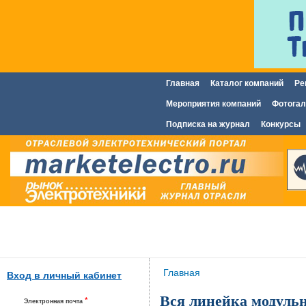
Главная
Каталог компаний
Ре
Главное меню
Мероприятия компаний
Фотогал
Подписка на журнал
Конкурсы
Вы здесь
Главная
Вход в личный кабинет
Вся линейка модуль
*
Электронная почта