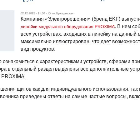
02.12.2025 - 11:30 -
Юлия Бржезянская
Компания «Электрорешения» (бренд EKF) выпуст
. В нем с
линейки модульного оборудования PROXIMA
всех устройствах, входящих в линейку на данный 
максимально иллюстрирован, что дает возможност
вид продуктов.
о ознакомиться с характеристиками устройств, сферами п
ора в отдельный раздел выделены все дополнительные уст
м PROXIMA.
шения щитов как для индивидуального использования, так 
авочника приведены ответы на самые частые вопросы, вкл