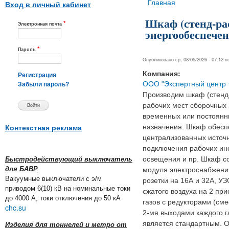
Вы здесь
Главная
Вход в личный кабинет
Шкаф (стенд-ра
*
Электронная почта
энергообеспечен
*
Пароль
Опубликовано ср, 08/05/2026 - 07:12 
Компания:
Регистрация
ООО "Экспертный центр 
Забыли пароль?
Производим шкаф (стенд
рабочих мест сборочных 
временных или постоянн
назначения. Шкаф обесп
Контекстная реклама
централизованных источн
подключения рабочих ин
освещения и пр. Шкаф с
Быстродействующий выключатель
для БАВР
модуля электроснабжения
Вакуумные выключатели с э/м
розетки на 16А и 32А, У
приводом 6(10) кВ на номинальные токи
сжатого воздуха на 2 пр
до 4000 А, токи отключения до 50 кА
газов с редукторами (смес
chc.su
2-мя выходами каждого г
является стандартным. 
Изделия для тоннелей и метро от