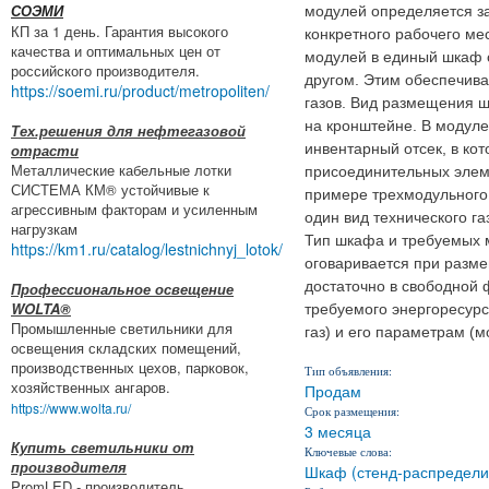
модулей определяется з
СОЭМИ
КП за 1 день. Гарантия высокого
конкретного рабочего ме
качества и оптимальных цен от
модулей в единый шкаф 
российского производителя.
другом. Этим обеспечива
https://soemi.ru/product/metropoliten/
газов. Вид размещения ш
на кронштейне. В модул
Тех.решения для нефтегазовой
отрасти
инвентарный отсек, в ко
Металлические кабельные лотки
присоединительных элеме
СИСТЕМА КМ® устойчивые к
примере трехмодульного 
агрессивным факторам и усиленным
один вид технического га
нагрузкам
Тип шкафа и требуемых 
https://km1.ru/catalog/lestnichnyj_lotok/
оговаривается при разме
достаточно в свободной
Профессиональное освещение
WOLTA®
требуемого энергоресурса
Промышленные светильники для
газ) и его параметрам (мо
освещения складских помещений,
производственных цехов, парковок,
Тип объявления:
хозяйственных ангаров.
Продам
https://www.wolta.ru/
Срок размещения:
3 месяца
Купить светильники от
Ключевые слова:
производителя
Шкаф (стенд-распредели
PromLED - производитель