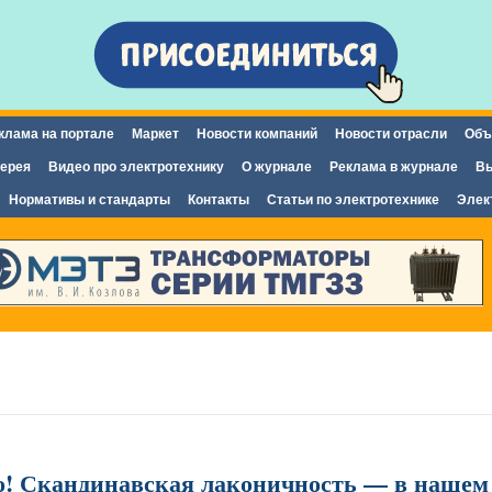
Перейти к
основному
содержанию
клама на портале
Маркет
Новости компаний
Новости отрасли
Объ
ерея
Видео про электротехнику
О журнале
Реклама в журнале
Вы
Нормативы и стандарты
Контакты
Статьи по электротехнике
Элек
о! Скандинавская лаконичность — в нашем 