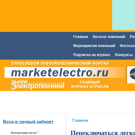
Главная
Каталог компаний
Ре
Главное меню
Мероприятия компаний
Фотогал
Подписка на журнал
Конкурсы
Вы здесь
Главная
Вход в личный кабинет
Переключаться легк
*
Электронная почта