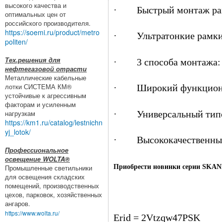
высокого качества и
· Быстрый монтаж рам
оптимальных цен от
российского производителя.
https://soemi.ru/product/metro
· Ультратонкие рамки и
politen/
Тех.решения для
· 3 способа монтажа: с
нефтегазовой отрасти
Металлические кабельные
лотки СИСТЕМА КМ®
· Широкий функционал
устойчивые к агрессивным
факторам и усиленным
· Универсальный типор
нагрузкам
https://km1.ru/catalog/lestnichn
yj_lotok/
· Высококачественные
Профессиональное
освещение WOLTA®
Приобрести новинки серии SKA
Промышленные светильники
для освещения складских
помещений, производственных
цехов, парковок, хозяйственных
ангаров.
https://www.wolta.ru/
Erid = 2Vtzqw47PSK