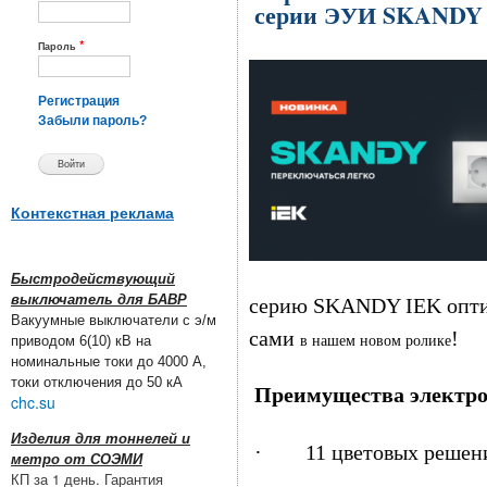
серии ЭУИ SKANDY
*
Пароль
Регистрация
Забыли пароль?
Контекстная реклама
Быстродействующий
выключатель для БАВР
серию SKANDY IEK опти
Вакуумные выключатели с э/м
сами
!
в нашем новом ролике
приводом 6(10) кВ на
номинальные токи до 4000 А,
токи отключения до 50 кА
Преимущества электр
chc.su
Изделия для тоннелей и
· 11 цветовых решен
метро от СОЭМИ
КП за 1 день. Гарантия