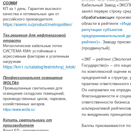
20.05.2024 - 08:53 -
Елена Должикова
СОЭМИ
Кабельный Завод «ЭКС
КП за 1 день. Гарантия высокого
занял первую строку ср
качества и оптимальных цен от
обрабатывающих
произво
российского производителя.
области в рейтинге
«Инде
https://soemi.ru/product/metropoliten/
репутации субъектов
Тех.решения для нефтегазовой
предпринимательской де
отрасти
рейтинг)»
. Заводу присв
Металлические кабельные лотки
(продвинутый).
СИСТЕМА КМ® устойчивые к
агрессивным факторам и усиленным
«ЭКГ – рейтинг (Экология
нагрузкам
Государство)» – это нац
https://km1.ru/catalog/lestnichnyj_lotok/
по комплексной оценке 
Профессиональное освещение
предприятий и структур,
WOLTA®
практики ответственного
Промышленные светильники для
Он направлен на опреде
освещения складских помещений,
благонадежности и соци
производственных цехов, парковок,
ответственности бизнеса
хозяйственных ангаров.
альтернативой рейтинго
https://www.wolta.ru/
по внедрению принципов
Купить светильники от
производителя
Баллы присваиваются по
PromLED - производитель