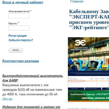
Вы здесь
Главная
Вход в личный кабинет
Кабельному Зав
*
Электронная почта
"ЭКСПЕРТ-КА
присвоен урове
*
Пароль
"ЭКГ-рейтинге
Регистрация
Забыли пароль?
Контекстная реклама
Быстродействующий выключатель
для БАВР
Вакуумные выключатели с э/м
приводом 6(10) кВ на номинальные токи
до 4000 А, токи отключения до 50 кА
chc.su
Изделия для тоннелей и метро от