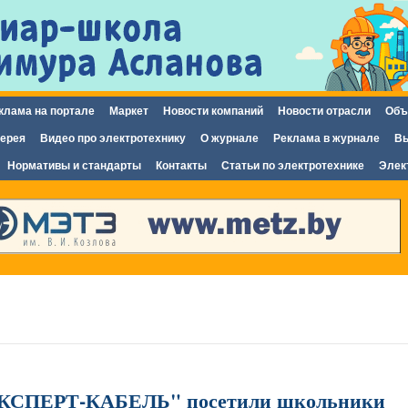
Перейти к
основному
содержанию
клама на портале
Маркет
Новости компаний
Новости отрасли
Объ
ерея
Видео про электротехнику
О журнале
Реклама в журнале
Вы
Нормативы и стандарты
Контакты
Статьи по электротехнике
Элек
ЭКСПЕРТ-КАБЕЛЬ" посетили школьники