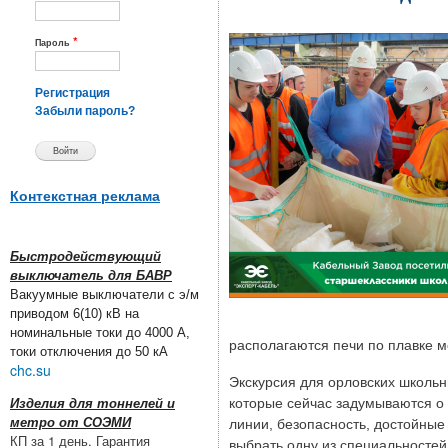
*
Пароль
Регистрация
Забыли пароль?
Контекстная реклама
Быстродействующий
выключатель для БАВР
Вакуумные выключатели с э/м
приводом 6(10) кВ на
номинальные токи до 4000 А,
располагаются печи по плавке 
токи отключения до 50 кА
chc.su
Экскурсия для орловских школь
которые сейчас задумываются о
Изделия для тоннелей и
метро от СОЭМИ
линии, безопасность, достойные
КП за 1 день. Гарантия
выбрать одну из специальностей