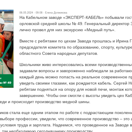
06.05.2024 - 09:08 -
Елена Должикова
На Кабельном заводе «ЭКСПЕРТ-КАБЕЛЬ» побывали гост
орловской средней школы № 49. Генеральный директор 
лично провел для них экскурсию «Медный путь».
Вместе с ребятами по цехам Завода прошлась и Ирина Г
председателя комитета по образованию, спорту, культур
областного Совета народных депутатов.
Школьники живо интересовались всеми производственн
задавали вопросы и завороженно наблюдали за работа
каждый день можно попасть на реальное современное пр
увидеть своими глазами, как рождается кабель. Сергей 
ребятам подняться на опору для новой печи, монтаж кот
завершению. Чтобы они смогли с высоты увидеть цех Каб
меди и происходит производство медной шины.
ников стала еще одним этапом по работе с подрастающим поколен
 выборе профессии, увидели, что современное производство – это
 условия труда и зарплата. Надеемся, что проведенное на Заводе в
, так необходимую сегодняшнему производству.