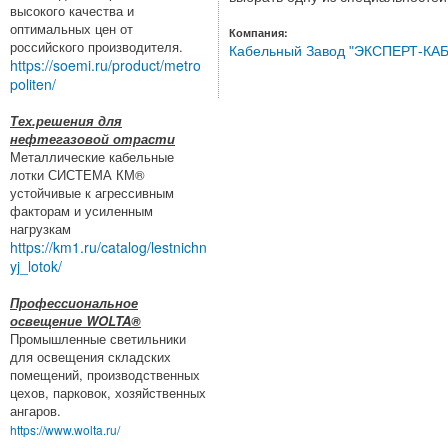
высокого качества и
оптимальных цен от
Компания:
российского производителя.
Кабельный Завод "ЭКСПЕРТ-КА
https://soemi.ru/product/metro
politen/
Тех.решения для
нефтегазовой отрасти
Металлические кабельные
лотки СИСТЕМА КМ®
устойчивые к агрессивным
факторам и усиленным
нагрузкам
https://km1.ru/catalog/lestnichn
yj_lotok/
Профессиональное
освещение WOLTA®
Промышленные светильники
для освещения складских
помещений, производственных
цехов, парковок, хозяйственных
ангаров.
https://www.wolta.ru/