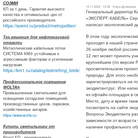
СОЭМИ
15.11.2023 - 13:56 -
Елена Должикова
КП за 1 день. Гарантия высокого
Генеральный директор К
качества и оптимальных цен от
«ЭКСПЕРТ-КАБЕЛЬ» Серг
российского производителя.
написал экологический ди
https://soemi.ru/product/metropoliten/
Тех.решения для нефтегазовой
В этом году экологически
отрасти
проходит в нашей стране 
Металлические кабельные лотки
26 ноября любой россиян
СИСТЕМА КМ® устойчивые к
12 лет может принять уча
агрессивным факторам и усиленным
крупнейшем (по версии 
нагрузкам
просветительском проект
https://km1.ru/catalog/lestnichnyj_lotok/
природы. Для этого нео
Профессиональное освещение
зарегистрироваться на п
WOLTA®
экодиктант.рус. Или напи
Промышленные светильники для
из офлайн-площадок в св
освещения складских помещений,
Место, дату и время так
производственных цехов, парковок,
посмотреть на сайте экод
хозяйственных ангаров.
Вопросы Экодиктанта раз
https://www.wolta.ru/
зависимости от возраста 
Купить светильники от
наличия профильного об
производителя
PromLED - производитель