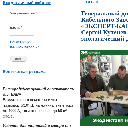
Вы здесь
Главная
Вход в личный кабинет
Генеральный ди
*
Электронная почта
Кабельного Зав
«ЭКСПЕРТ-КА
*
Пароль
Сергей Кутенев
экологический 
Регистрация
Забыли пароль?
Контекстная реклама
Быстродействующий выключатель
для БАВР
Вакуумные выключатели с э/м
приводом 6(10) кВ на номинальные токи
до 4000 А, токи отключения до 50 кА
chc.su
Изделия для тоннелей и метро от