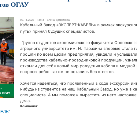
нтов ОГАУ
02.11.2023 - 13:13 -
Елена Должикова
Кабельный Завод «ЭКСПЕРТ-КАБЕЛЬ» в рамках экскурсио
путь» принял будущих специалистов.
Группа студентов экономического факультета Орловског
аграрного университета им. Н. Парахина впервые стала г
прошли по всем цехам предприятия, увидели и услышали
производства кабельно-проводниковой продукции, узнал
открыли для себя новый мир рождения кабеля и медной
вопросы ребят также не остались без ответов.
Хочется надеяться, что проявленный в ходе экскурсии ин
нибудь из студентов на наш Кабельный Завод, но уже в к
специалиста. А мы поможем вырастить из него настояще
дела.
Компания:
БЕЛЬ"