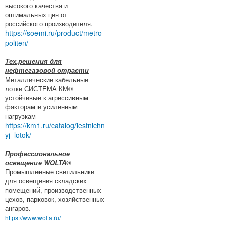
высокого качества и
оптимальных цен от
российского производителя.
https://soemi.ru/product/metro
politen/
Тех.решения для
нефтегазовой отрасти
Металлические кабельные
лотки СИСТЕМА КМ®
устойчивые к агрессивным
факторам и усиленным
нагрузкам
https://km1.ru/catalog/lestnichn
yj_lotok/
Профессиональное
освещение WOLTA®
Промышленные светильники
для освещения складских
помещений, производственных
цехов, парковок, хозяйственных
ангаров.
https://www.wolta.ru/