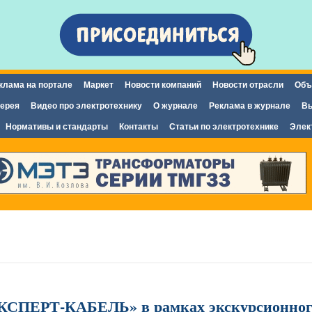
Перейти к
основному
содержанию
клама на портале
Маркет
Новости компаний
Новости отрасли
Объ
ерея
Видео про электротехнику
О журнале
Реклама в журнале
Вы
Нормативы и стандарты
Контакты
Статьи по электротехнике
Элек
ЭКСПЕРТ-КАБЕЛЬ» в рамках экскурсионног