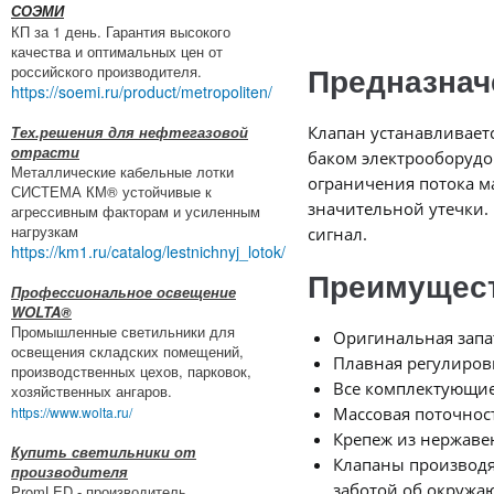
СОЭМИ
КП за 1 день. Гарантия высокого
качества и оптимальных цен от
российского производителя.
Предназнач
https://soemi.ru/product/metropoliten/
Тех.решения для нефтегазовой
Клапан устанавливает
отрасти
баком электрооборудо
Металлические кабельные лотки
ограничения потока м
СИСТЕМА КМ® устойчивые к
значительной утечки.
агрессивным факторам и усиленным
нагрузкам
сигнал.
https://km1.ru/catalog/lestnichnyj_lotok/
Преимущес
Профессиональное освещение
WOLTA®
Промышленные светильники для
Оригинальная запа
освещения складских помещений,
Плавная регулировк
производственных цехов, парковок,
Все комплектующие
хозяйственных ангаров.
https://www.wolta.ru/
Массовая поточнос
Крепеж из нержаве
Купить светильники от
Клапаны производя
производителя
заботой об окружа
PromLED - производитель