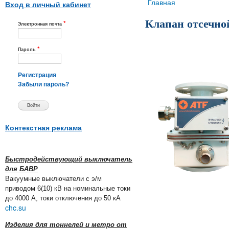
Вы здесь
Главная
Вход в личный кабинет
Клапан отсечно
*
Электронная почта
*
Пароль
Регистрация
Забыли пароль?
Контекстная реклама
Быстродействующий выключатель
для БАВР
Вакуумные выключатели с э/м
приводом 6(10) кВ на номинальные токи
до 4000 А, токи отключения до 50 кА
chc.su
Изделия для тоннелей и метро от