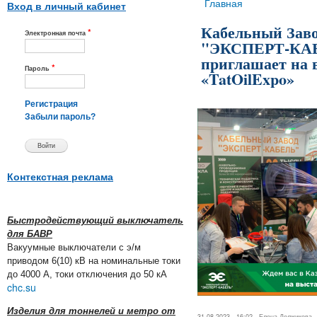
Вы здесь
Главная
Вход в личный кабинет
Кабельный Зав
*
Электронная почта
"ЭКСПЕРТ-КА
приглашает на 
*
Пароль
«TatOilExpo»
Регистрация
Забыли пароль?
Контекстная реклама
Быстродействующий выключатель
для БАВР
Вакуумные выключатели с э/м
приводом 6(10) кВ на номинальные токи
до 4000 А, токи отключения до 50 кА
chc.su
Изделия для тоннелей и метро от
31.08.2023 - 16:02 -
Елена Должикова