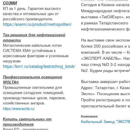
СОЭМИ
Сегодня в Казани начала
КП за 1 день. Гарантия высокого
Международная нефтега
качества и оптимальных цен от
выставка «TatOilExpo», к
российского производителя.
в рамках Татарстанского
https://soemi.ru/product/metropoliten/
нефтегазохимического ф
Тех.решения для нефтегазовой
отрасти
На выставке свои экспоз
Металлические кабельные лотки
более 200 российских и 
СИСТЕМА КМ® устойчивые к
компаний. В их числе – 
агрессивным факторам и усиленным
«ЭКСПЕРТ-КАБЕЛЬ». Нап
нагрузкам
наш стенд №D 3-2 находи
https://km1.ru/catalog/lestnichnyj_lotok/
№2. Будем рады встрече
Профессиональное освещение
WOLTA®
Выставка завершит работ
Промышленные светильники для
Адрес: Татарстан, г. Каз
освещения складских помещений,
Экспо». Посещение выст
производственных цехов, парковок,
Пройти регистрацию и по
хозяйственных ангаров.
пригласительный билет
https://www.wolta.ru/
Компания:
Купить светильники от
Кабельный Завод "ЭКСП
производителя
PromLED - производитель