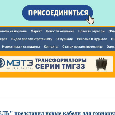
Перейти к
основному
содержанию
клама на портале
Маркет
Новости компаний
Новости отрасли
Объ
ерея
Видео про электротехнику
О журнале
Реклама в журнале
Вы
Нормативы и стандарты
Контакты
Статьи по электротехнике
Элек
Ь" представил новые кабели для горнору