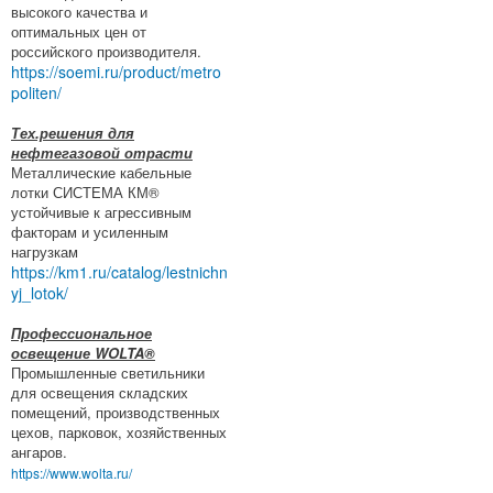
высокого качества и
оптимальных цен от
российского производителя.
https://soemi.ru/product/metro
politen/
Тех.решения для
нефтегазовой отрасти
Металлические кабельные
лотки СИСТЕМА КМ®
устойчивые к агрессивным
факторам и усиленным
нагрузкам
https://km1.ru/catalog/lestnichn
yj_lotok/
Профессиональное
освещение WOLTA®
Промышленные светильники
для освещения складских
помещений, производственных
цехов, парковок, хозяйственных
ангаров.
https://www.wolta.ru/