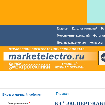
Главная
Каталог компаний
Ре
Главное меню
Мероприятия компаний
Фотогал
Подписка на журнал
Конкурсы
Вы здесь
Главная
Вход в личный кабинет
КЗ "ЭКСПЕРТ-КАБЕЛ
*
Электронная почта