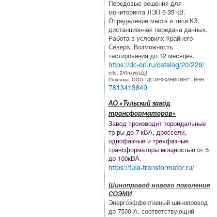
Передовые решения для
мониторинга ЛЭП 6-35 кВ.
Определение места и типа КЗ,
дистанционная передача данных.
Работа в условиях Крайнего
Севера. Возможность
тестирования до 12 месяцев.
https://dc-en.ru/catalog/20/229/
erid: 2VfnxwytZgt
Реклама. ООО "ДС-ИНЖИНИРИНГ". ИНН
7813413840
АО «Тульский завод
трансформаторов»
Завод производит тороидальные
тр-ры до 7 кВА, дроссели,
однофазные и трехфазные
трансформаторы мощностью от 5
до 100кВА.
https://tula-transformator.ru/
Шинопровод нового поколения
СОЭМИ
Энергоэффективный шинопровод
до 7500 А, соответствующий