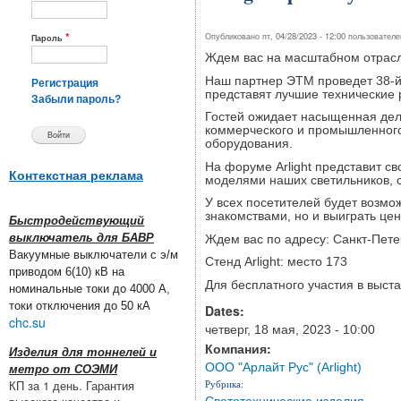
*
Опубликовано пт, 04/28/2023 - 12:00 пользовател
Пароль
Ждем вас на масштабном отрасл
Наш партнер ЭТМ проведет 38-й
Регистрация
представят лучшие технические 
Забыли пароль?
Гостей ожидает насыщенная дел
коммерческого и промышленного
оборудования.
На форуме
Arlight
представит св
Контекстная реклама
моделями наших светильников, с
У всех посетителей будет возмо
знакомствами, но и выиграть цен
Быстродействующий
выключатель для БАВР
Ждем вас по адресу: Санкт-Пете
Вакуумные выключатели с э/м
Стенд
Arlight
: место 173
приводом 6(10) кВ на
Для бесплатного участия в выст
номинальные токи до 4000 А,
токи отключения до 50 кА
Dates:
chc.su
четверг, 18 мая, 2023 - 10:00
Компания:
Изделия для тоннелей и
ООО "Арлайт Рус" (Arlight)
метро от СОЭМИ
Рубрика:
КП за 1 день. Гарантия
Светотехнические изделия