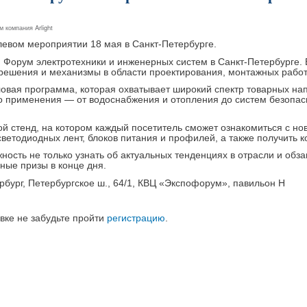
ем
компания Arlight
евом мероприятии 18 мая в Санкт-Петербурге.
 Форум электротехники и инженерных систем в Санкт-Петербурге.
решения и механизмы в области проектирования, монтажных работ 
овая программа, которая охватывает широкий спектр товарных нап
 применения — от водоснабжения и отопления до систем безопас
ой стенд, на котором каждый посетитель сможет ознакомиться с н
ветодиодных лент, блоков питания и профилей, а также получить 
жность не только узнать об актуальных тенденциях в отрасли и об
ные призы в конце дня.
рбург, Петербургское ш., 64/1, КВЦ «Экспофорум», павильон Н
авке не забудьте пройти
регистрацию
.