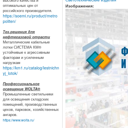
высокого качества и
оптимальных цен от
Изображения:
российского производителя.
https://soemi.ru/product/metro
politen/
Тех.решения для
нефтегазовой отрасти
Металлические кабельные
лотки СИСТЕМА КМ®
устойчивые к агрессивным
факторам и усиленным
нагрузкам
https://km1.ru/catalog/lestnichn
yj_lotok/
Профессиональное
освещение WOLTA®
Промышленные светильники
для освещения складских
помещений, производственных
цехов, парковок, хозяйственных
ангаров.
https://www.wolta.ru/