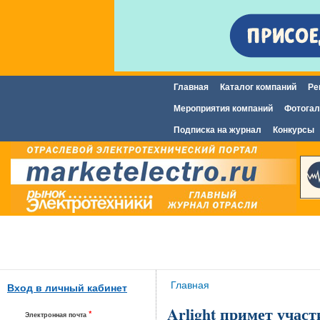
Главная
Каталог компаний
Ре
Главное меню
Мероприятия компаний
Фотогал
Подписка на журнал
Конкурсы
Вы здесь
Главная
Вход в личный кабинет
Arlight примет уча
*
Электронная почта