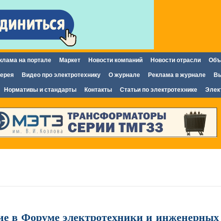
Перейти к
основному
содержанию
клама на портале
Маркет
Новости компаний
Новости отрасли
Объ
ерея
Видео про электротехнику
О журнале
Реклама в журнале
Вы
Нормативы и стандарты
Контакты
Статьи по электротехнике
Элек
стие в Форуме электротехники и инженерны